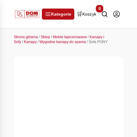
0
🛒
Kategorie
Koszyk
Strona główna
/
Sklep
/
Meble tapicerowane
/
Kanapy i
Sofy
/
Kanapy
/
Wygodne kanapy do spania
/ Sofa PONY