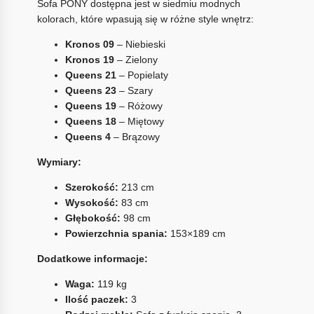
Sofa PONY dostępna jest w siedmiu modnych
kolorach, które wpasują się w różne style wnętrz:
Kronos 09
– Niebieski
Kronos 19
– Zielony
Queens 21
– Popielaty
Queens 23
– Szary
Queens 19
– Różowy
Queens 18
– Miętowy
Queens 4
– Brązowy
Wymiary:
Szerokość:
213 cm
Wysokość:
83 cm
Głębokość:
98 cm
Powierzchnia spania:
153×189 cm
Dodatkowe informacje:
Waga:
119 kg
Ilość paczek:
3