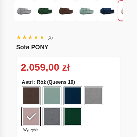
(3)
Sofa PONY
2.059,00
zł
Astri
: Róż (Queens 19)
Wyczyść