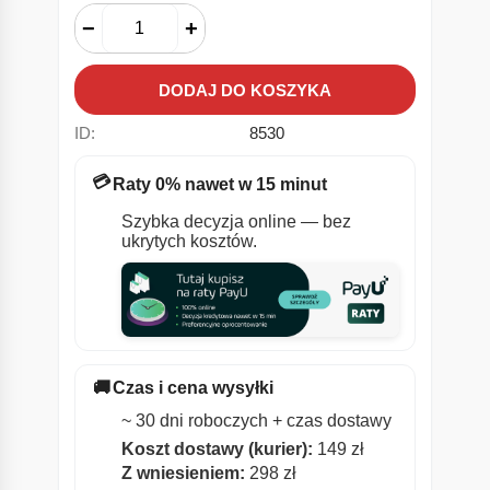
−
+
DODAJ DO KOSZYKA
ID:
8530
💳
Raty 0% nawet w 15 minut
Szybka decyzja online — bez
ukrytych kosztów.
🚚
Czas i cena wysyłki
~ 30 dni roboczych + czas dostawy
Koszt dostawy (kurier):
149 zł
Z wniesieniem:
298 zł