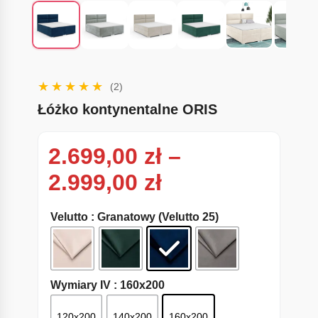
(2)
Łóżko kontynentalne ORIS
2.699,00
zł
–
Zakres cen: od
2.999,00
zł
Velutto
: Granatowy (Velutto 25)
Wymiary IV
: 160x200
120x200
140x200
160x200