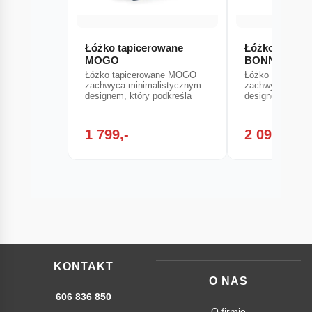
Łóżko tapicerowane
Łóżko tapice
MOGO
BONNY (Kron
Łóżko tapicerowane MOGO
Łóżko tapicero
zachwyca minimalistycznym
zachwyca minim
designem, który podkreśla
designem, który
1 799,-
2 099,-
KONTAKT
O NAS
606 836 850
O firmie