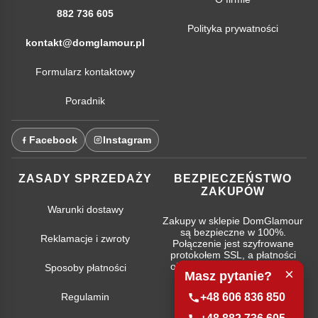
882 736 605
Polityka prywatności
kontakt@domglamour.pl
Formularz kontaktowy
Poradnik
Facebook
Instagram
ZASADY SPRZEDAŻY
BEZPIECZEŃSTWO
ZAKUPÓW
Warunki dostawy
Zakupy w sklepie DomGlamour
są bezpieczne w 100%.
Reklamacje i zwroty
Połączenie jest szyfrowane
protokołem SSL, a płatności
obsługują najpopularniejsze
Sposoby płatności
×
Masz pytanie?
systemy bankowe.
Regulamin
+48 606 836 850