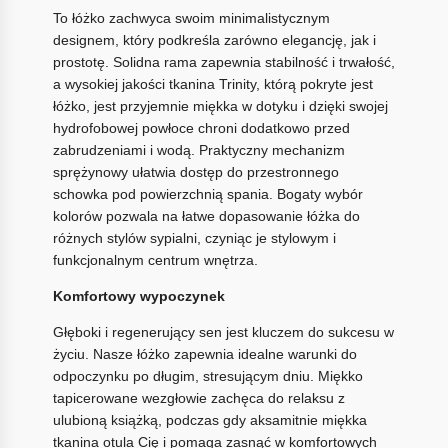
To łóżko zachwyca swoim minimalistycznym
designem, który podkreśla zarówno elegancję, jak i
prostotę. Solidna rama zapewnia stabilność i trwałość,
a wysokiej jakości tkanina Trinity, którą pokryte jest
łóżko, jest przyjemnie miękka w dotyku i dzięki swojej
hydrofobowej powłoce chroni dodatkowo przed
zabrudzeniami i wodą. Praktyczny mechanizm
sprężynowy ułatwia dostęp do przestronnego
schowka pod powierzchnią spania. Bogaty wybór
kolorów pozwala na łatwe dopasowanie łóżka do
różnych stylów sypialni, czyniąc je stylowym i
funkcjonalnym centrum wnętrza.
Komfortowy wypoczynek
Głęboki i regenerujący sen jest kluczem do sukcesu w
życiu. Nasze łóżko zapewnia idealne warunki do
odpoczynku po długim, stresującym dniu. Miękko
tapicerowane wezgłowie zachęca do relaksu z
ulubioną książką, podczas gdy aksamitnie miękka
tkanina otula Cię i pomaga zasnąć w komfortowych