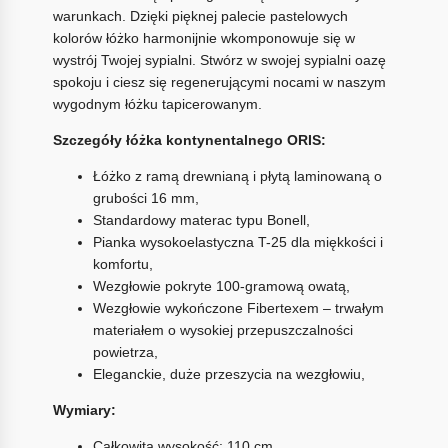
warunkach. Dzięki pięknej palecie pastelowych
kolorów łóżko harmonijnie wkomponowuje się w
wystrój Twojej sypialni. Stwórz w swojej sypialni oazę
spokoju i ciesz się regenerującymi nocami w naszym
wygodnym łóżku tapicerowanym.
Szczegóły łóżka kontynentalnego ORIS:
Łóżko z ramą drewnianą i płytą laminowaną o
grubości 16 mm,
Standardowy materac typu Bonell,
Pianka wysokoelastyczna T-25 dla miękkości i
komfortu,
Wezgłowie pokryte 100-gramową owatą,
Wezgłowie wykończone Fibertexem – trwałym
materiałem o wysokiej przepuszczalności
powietrza,
Eleganckie, duże przeszycia na wezgłowiu,
Wymiary:
Całkowita wysokość: 110 cm