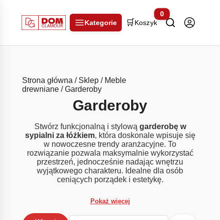
0
🛒
Kategorie
Koszyk
Strona główna
/
Sklep
/
Meble
drewniane
/ Garderoby
Garderoby
Stwórz funkcjonalną i stylową
garderobę w
sypialni za łóżkiem
, która doskonale wpisuje się
w nowoczesne trendy aranżacyjne. To
rozwiązanie pozwala maksymalnie wykorzystać
przestrzeń, jednocześnie nadając wnętrzu
wyjątkowego charakteru. Idealne dla osób
ceniących porządek i estetykę.
Pokaż więcej
Sortuj