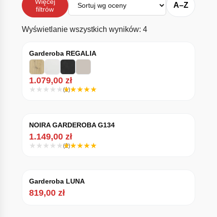
Więcej
A–Z
filtrów
Posortowane według
Wyświetlanie wszystkich wyników: 4
Garderoba REGALIA
1.079,00
zł
(1)
NOIRA GARDEROBA G134
1.149,00
zł
(2)
Garderoba LUNA
819,00
zł