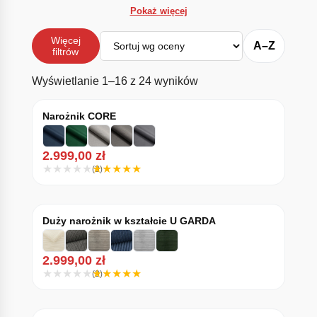
Pokaż więcej
Sortuj
Więcej
A–Z
filtrów
Posortowane według śr
Wyświetlanie 1–16 z 24 wyników
Narożnik CORE
2.999,00
zł
(3)
Duży narożnik w kształcie U GARDA
2.999,00
zł
(3)