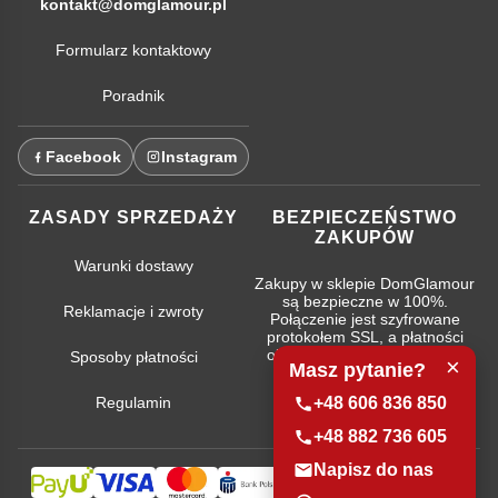
kontakt@domglamour.pl
Formularz kontaktowy
Poradnik
Facebook
Instagram
ZASADY SPRZEDAŻY
BEZPIECZEŃSTWO
ZAKUPÓW
Warunki dostawy
Zakupy w sklepie DomGlamour
są bezpieczne w 100%.
Reklamacje i zwroty
Połączenie jest szyfrowane
protokołem SSL, a płatności
obsługują najpopularniejsze
Sposoby płatności
×
Masz pytanie?
systemy bankowe.
Regulamin
+48 606 836 850
+48 882 736 605
Napisz do nas