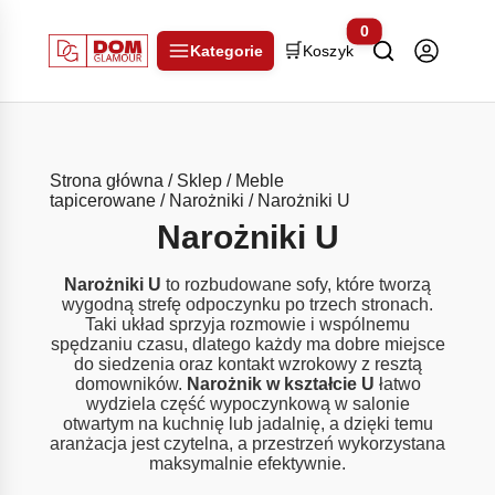
0
🛒
Kategorie
Koszyk
Strona główna
/
Sklep
/
Meble
tapicerowane
/
Narożniki
/ Narożniki U
Narożniki U
Narożniki U
to rozbudowane sofy, które tworzą
wygodną strefę odpoczynku po trzech stronach.
Taki układ sprzyja rozmowie i wspólnemu
spędzaniu czasu, dlatego każdy ma dobre miejsce
do siedzenia oraz kontakt wzrokowy z resztą
domowników.
Narożnik w kształcie U
łatwo
wydziela część wypoczynkową w salonie
otwartym na kuchnię lub jadalnię, a dzięki temu
aranżacja jest czytelna, a przestrzeń wykorzystana
maksymalnie efektywnie.