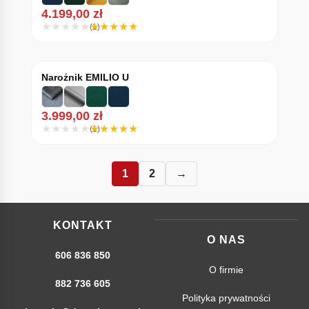
4.199,00
zł
(1)
Narożnik EMILIO U
3.999,00
zł
(1)
1
2
→
KONTAKT
O NAS
606 836 850
O firmie
882 736 605
Polityka prywatności