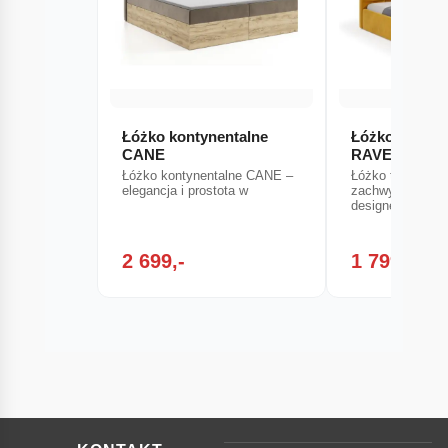
Łóżko kontynentalne
Łóżko tapice
CANE
RAVEN
Łóżko kontynentalne CANE –
Łóżko tapicero
elegancja i prostota w
zachwyca minim
designem, który
2 699,-
1 799,-