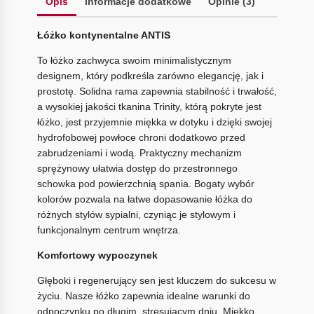
Opis
Informacje dodatkowe
Opinie (3)
Łóżko kontynentalne ANTIS
To łóżko zachwyca swoim minimalistycznym
designem, który podkreśla zarówno elegancję, jak i
prostotę. Solidna rama zapewnia stabilność i trwałość,
a wysokiej jakości tkanina Trinity, którą pokryte jest
łóżko, jest przyjemnie miękka w dotyku i dzięki swojej
hydrofobowej powłoce chroni dodatkowo przed
zabrudzeniami i wodą. Praktyczny mechanizm
sprężynowy ułatwia dostęp do przestronnego
schowka pod powierzchnią spania. Bogaty wybór
kolorów pozwala na łatwe dopasowanie łóżka do
różnych stylów sypialni, czyniąc je stylowym i
funkcjonalnym centrum wnętrza.
Komfortowy wypoczynek
Głęboki i regenerujący sen jest kluczem do sukcesu w
życiu. Nasze łóżko zapewnia idealne warunki do
odpoczynku po długim, stresującym dniu. Miękko