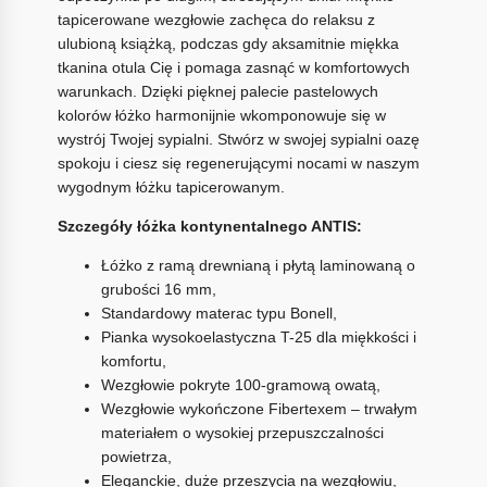
tapicerowane wezgłowie zachęca do relaksu z
ulubioną książką, podczas gdy aksamitnie miękka
tkanina otula Cię i pomaga zasnąć w komfortowych
warunkach. Dzięki pięknej palecie pastelowych
kolorów łóżko harmonijnie wkomponowuje się w
wystrój Twojej sypialni. Stwórz w swojej sypialni oazę
spokoju i ciesz się regenerującymi nocami w naszym
wygodnym łóżku tapicerowanym.
Szczegóły łóżka kontynentalnego ANTIS:
Łóżko z ramą drewnianą i płytą laminowaną o
grubości 16 mm,
Standardowy materac typu Bonell,
Pianka wysokoelastyczna T-25 dla miękkości i
komfortu,
Wezgłowie pokryte 100-gramową owatą,
Wezgłowie wykończone Fibertexem – trwałym
materiałem o wysokiej przepuszczalności
powietrza,
Eleganckie, duże przeszycia na wezgłowiu,