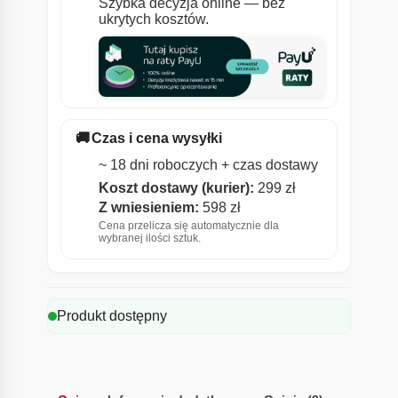
Szybka decyzja online — bez
ukrytych kosztów.
🚚
Czas i cena wysyłki
~ 18 dni roboczych + czas dostawy
Koszt dostawy (kurier):
299 zł
Z wniesieniem:
598 zł
Cena przelicza się automatycznie dla
wybranej ilości sztuk.
Produkt dostępny