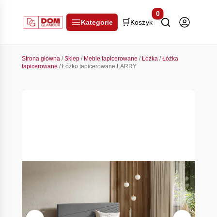
0
🛒
Kategorie
Koszyk
Strona główna
/
Sklep
/
Meble tapicerowane
/
Łóżka
/
Łóżka
tapicerowane
/ Łóżko tapicerowane LARRY