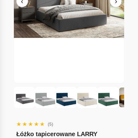
‹
›
(5)
Łóżko tapicerowane LARRY