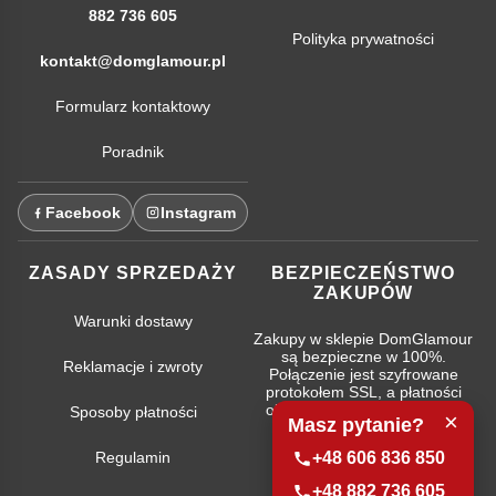
882 736 605
Polityka prywatności
kontakt@domglamour.pl
Formularz kontaktowy
Poradnik
Facebook
Instagram
ZASADY SPRZEDAŻY
BEZPIECZEŃSTWO
ZAKUPÓW
Warunki dostawy
Zakupy w sklepie DomGlamour
są bezpieczne w 100%.
Reklamacje i zwroty
Połączenie jest szyfrowane
protokołem SSL, a płatności
obsługują najpopularniejsze
Sposoby płatności
×
Masz pytanie?
systemy bankowe.
Regulamin
+48 606 836 850
+48 882 736 605