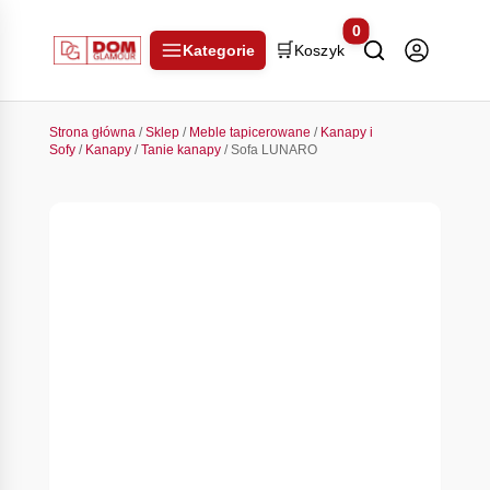
0
🛒
Kategorie
Koszyk
Strona główna
/
Sklep
/
Meble tapicerowane
/
Kanapy i
Sofy
/
Kanapy
/
Tanie kanapy
/ Sofa LUNARO