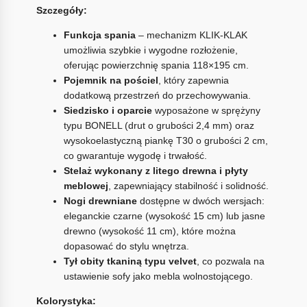
Szczegóły:
Funkcja spania
– mechanizm KLIK-KLAK
umożliwia szybkie i wygodne rozłożenie,
oferując powierzchnię spania 118×195 cm.
Pojemnik na pościel
, który zapewnia
dodatkową przestrzeń do przechowywania.
Siedzisko i oparcie
wyposażone w sprężyny
typu BONELL (drut o grubości 2,4 mm) oraz
wysokoelastyczną piankę T30 o grubości 2 cm,
co gwarantuje wygodę i trwałość.
Stelaż wykonany z litego drewna i płyty
meblowej
, zapewniający stabilność i solidność.
Nogi drewniane
dostępne w dwóch wersjach:
eleganckie czarne (wysokość 15 cm) lub jasne
drewno (wysokość 11 cm), które można
dopasować do stylu wnętrza.
Tył obity tkaniną typu velvet
, co pozwala na
ustawienie sofy jako mebla wolnostojącego.
Kolorystyka: