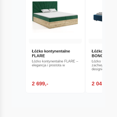
Łóżko kontynentalne
Łóżko tapice
FLARE
BONCO (Kron
Łóżko kontynentalne FLARE –
Łóżko tapicero
elegancja i prostota w
zachwyca minim
designem, który
2 699,-
2 049,-