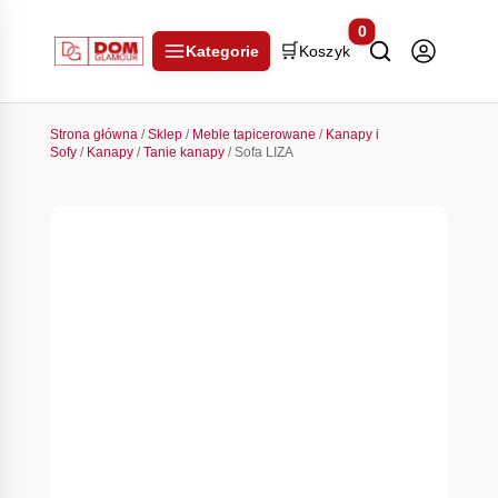
0
🛒
Kategorie
Koszyk
Strona główna
/
Sklep
/
Meble tapicerowane
/
Kanapy i
Sofy
/
Kanapy
/
Tanie kanapy
/ Sofa LIZA