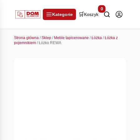
0
🛒
Kategorie
Koszyk
Strona główna
/
Sklep
/
Meble tapicerowane
/
Łóżka
/
Łóżka z
pojemnikiem
/ Łóżko REWA