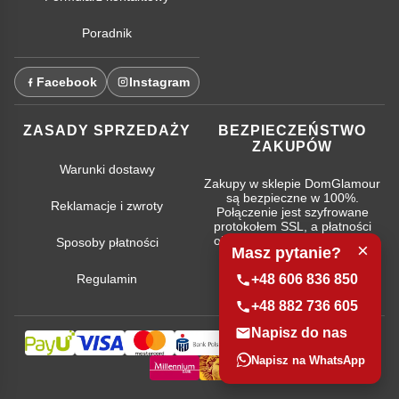
Poradnik
Facebook
Instagram
ZASADY SPRZEDAŻY
BEZPIECZEŃSTWO
ZAKUPÓW
Warunki dostawy
Zakupy w sklepie DomGlamour
są bezpieczne w 100%.
Reklamacje i zwroty
Połączenie jest szyfrowane
protokołem SSL, a płatności
obsługują najpopularniejsze
Sposoby płatności
×
Masz pytanie?
systemy bankowe.
+48 606 836 850
Regulamin
+48 882 736 605
Napisz do nas
Napisz na WhatsApp