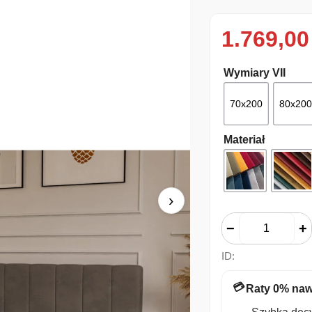
1.769,0
Wymiary VII
70x200
80x200
Materiał
›
−
+
ID:
💳
Raty 0% naw