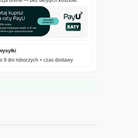
zja online — bez ukrytych kosztów.
wysyłki
 9 dni roboczych + czas dostawy