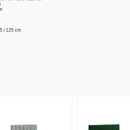
m
m
05 / 125 cm