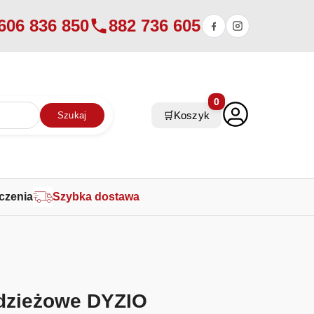
606 836 850
882 736 605
0
🛒
Koszyk
Szukaj
czenia
Szybka dostawa
dzieżowe DYZIO