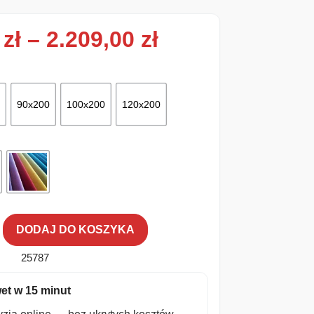
Zakres cen: od
0
zł
–
2.209,00
zł
90x200
100x200
120x200
DODAJ DO KOSZYKA
25787
et w 15 minut