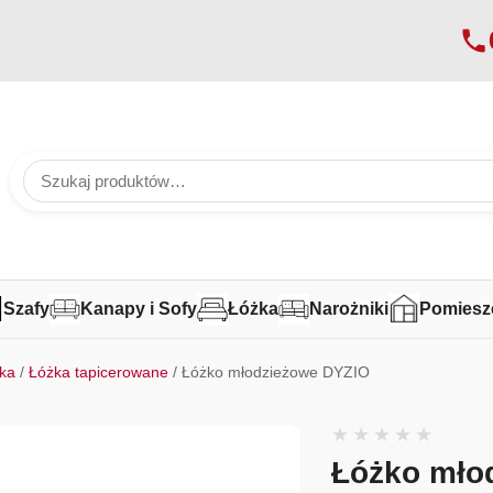
Szafy
Kanapy i Sofy
Łóżka
Narożniki
Pomiesz
ka
/
Łóżka tapicerowane
/ Łóżko młodzieżowe DYZIO
Łóżko mło