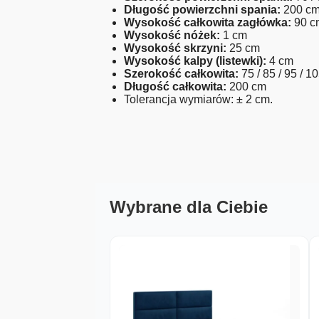
Długość powierzchni spania:
200 c
Wysokość całkowita zagłówka:
90 c
Wysokość nóżek:
1 cm
Wysokość skrzyni:
25 cm
Wysokość kalpy (listewki):
4 cm
Szerokość całkowita:
75 / 85 / 95 / 1
Długość całkowita:
200 cm
Tolerancja wymiarów: ± 2 cm.
Wybrane dla Ciebie