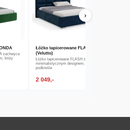
›
 ZONDA
Łóżko tapicerowane FLASH
Łóżko
(Velutto)
(Kron
DA zachwyca
m, który
Łóżko tapicerowane FLASH zachwyca
Łóżko 
minimalistycznym designem, który
minimal
podkreśla
podkreś
2 049,-
2 04