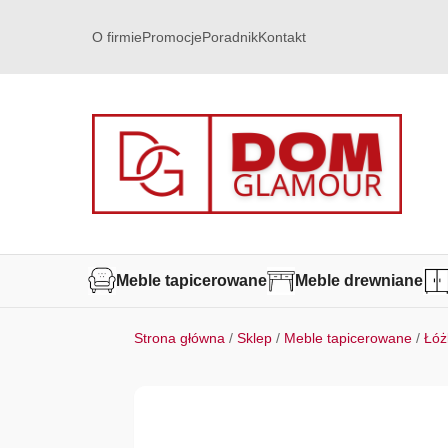
O firmie
Promocje
Poradnik
Kontakt
Meble tapicerowane
Meble drewniane
Strona główna
/
Sklep
/
Meble tapicerowane
/
Łóż