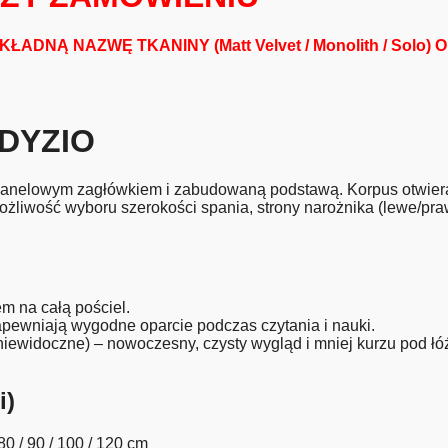
ŁADNĄ NAZWĘ TKANINY (Matt Velvet / Monolith / Solo)
 DYZIO
panelowym zagłówkiem i zabudowaną podstawą. Korpus otwiera
Możliwość wyboru szerokości spania, strony narożnika (lewe/p
m na całą pościel.
pewniają wygodne oparcie podczas czytania i nauki.
ewidoczne) – nowoczesny, czysty wygląd i mniej kurzu pod łó
i)
80 / 90 / 100 / 120 cm