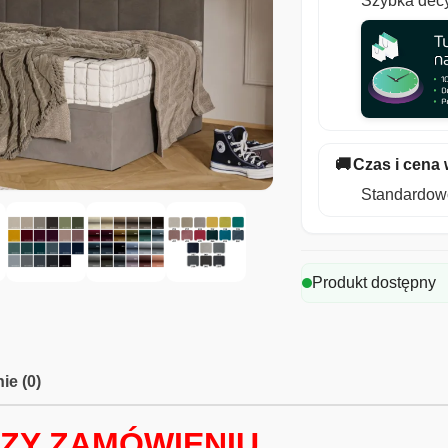
Szybka decy
🚚
Czas i cena 
Standardowo
Produkt dostępny
ie (0)
ZY ZAMÓWIENIU