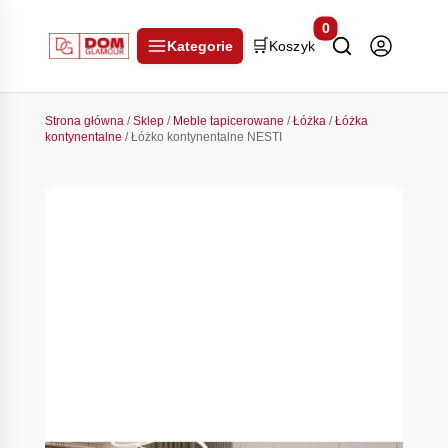
0
🛒
Kategorie
Koszyk
Strona główna
/
Sklep
/
Meble tapicerowane
/
Łóżka
/
Łóżka
kontynentalne
/ Łóżko kontynentalne NESTI