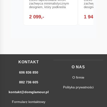
zachwyca minimalistycznym
zachwyca minim
designem, który podkreśla
designem, który
2 099,-
1 949,-
KONTAKT
O NAS
606 836 850
O firmie
882 736 605
Polityka prywatności
kontakt@domglamour.pl
Formularz kontaktowy