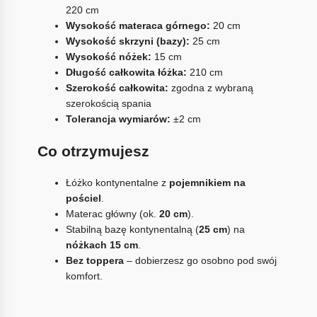
220 cm
Wysokość materaca górnego:
20 cm
Wysokość skrzyni (bazy):
25 cm
Wysokość nóżek:
15 cm
Długość całkowita łóżka:
210 cm
Szerokość całkowita:
zgodna z wybraną
szerokością spania
Tolerancja wymiarów:
±2 cm
Co otrzymujesz
Łóżko kontynentalne z
pojemnikiem na
pościel
.
Materac główny (ok.
20 cm
).
Stabilną bazę kontynentalną (
25 cm
) na
nóżkach 15 cm
.
Bez toppera
– dobierzesz go osobno pod swój
komfort.