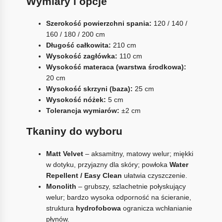
Wymiary i opcje
Szerokość powierzchni spania:
120 / 140 /
160 / 180 / 200 cm
Długość całkowita:
210 cm
Wysokość zagłówka:
110 cm
Wysokość materaca (warstwa środkowa):
20 cm
Wysokość skrzyni (baza):
25 cm
Wysokość nóżek:
5 cm
Tolerancja wymiarów:
±2 cm
Tkaniny do wyboru
Matt Velvet
– aksamitny, matowy welur; miękki
w dotyku, przyjazny dla skóry; powłoka
Water
Repellent / Easy Clean
ułatwia czyszczenie.
Monolith
– grubszy, szlachetnie połyskujący
welur; bardzo wysoka odporność na ścieranie,
struktura
hydrofobowa
ogranicza wchłanianie
płynów.