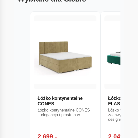
Łóżko kontynentalne
Łóżko tapice
CONES
FLASH (Kron
Łóżko kontynentalne CONES
Łóżko tapicero
– elegancja i prostota w
zachwyca minim
designem, który
2 699,-
2 049,-