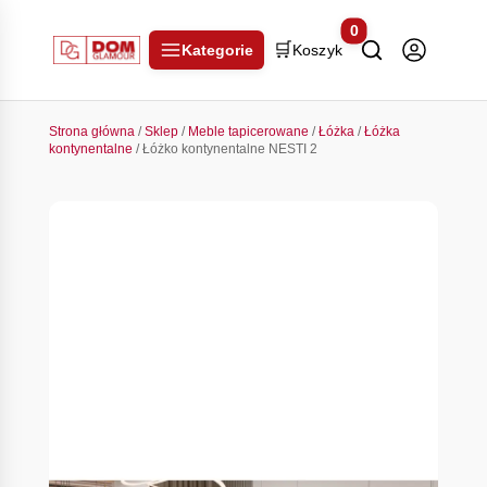
0
🛒
Kategorie
Koszyk
Strona główna
/
Sklep
/
Meble tapicerowane
/
Łóżka
/
Łóżka
kontynentalne
/ Łóżko kontynentalne NESTI 2