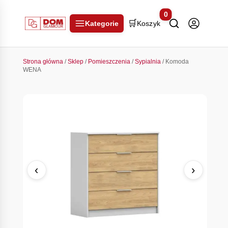
0
🛒
Kategorie
Koszyk
Strona główna
/
Sklep
/
Pomieszczenia
/
Sypialnia
/ Komoda
WENA
‹
›