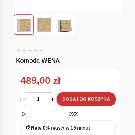
Komoda WENA
489,00
zł
−
+
DODAJ DO KOSZYKA
ID:
6959
💳
Raty 0% nawet w 15 minut