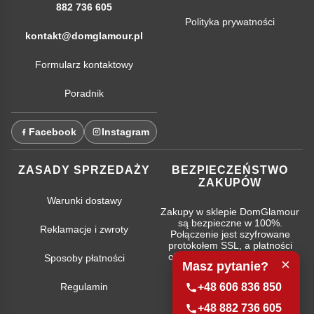
882 736 605
Polityka prywatności
kontakt@domglamour.pl
Formularz kontaktowy
Poradnik
Facebook
Instagram
ZASADY SPRZEDAŻY
BEZPIECZEŃSTWO
ZAKUPÓW
Warunki dostawy
Zakupy w sklepie DomGlamour
są bezpieczne w 100%.
Reklamacje i zwroty
Połączenie jest szyfrowane
protokołem SSL, a płatności
obsługują najpopularniejsze
Sposoby płatności
×
Masz pytanie?
systemy bankowe.
Regulamin
+48 606 836 850
+48 882 736 605