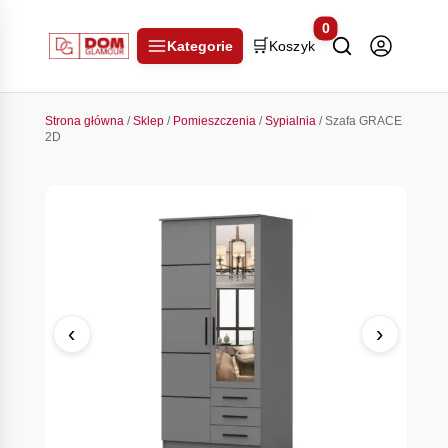
0
🛒
Kategorie
Koszyk
Strona główna
/
Sklep
/
Pomieszczenia
/
Sypialnia
/ Szafa GRACE
2D
‹
›