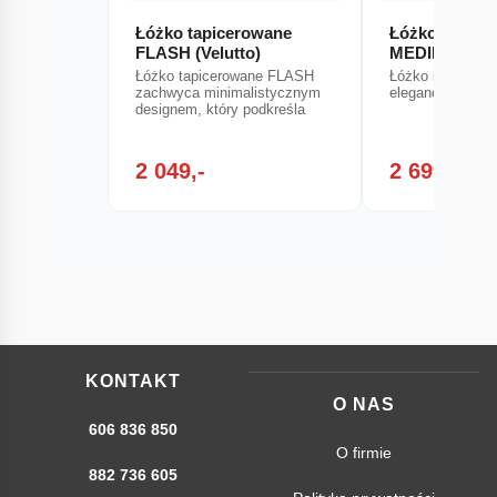
Łóżko tapicerowane
Łóżko kontyn
FLASH (Velutto)
MEDIN
Łóżko tapicerowane FLASH
Łóżko kontynen
zachwyca minimalistycznym
elegancja i pros
designem, który podkreśla
2 049,-
2 699,-
KONTAKT
O NAS
606 836 850
O firmie
882 736 605