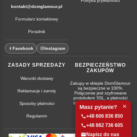
Polityka prywatności
kontakt@domglamour.pl
Formularz kontaktowy
Poradnik
Facebook
Instagram
ZASADY SPRZEDAŻY
BEZPIECZEŃSTWO
ZAKUPÓW
Warunki dostawy
Zakupy w sklepie DomGlamour
są bezpieczne w 100%.
Reklamacje i zwroty
Połączenie jest szyfrowane
protokołem SSL, a płatności
obsługują najpopularniejsze
Sposoby płatności
×
Masz pytanie?
systemy bankowe.
+48 606 836 850
Regulamin
+48 882 736 605
Napisz do nas