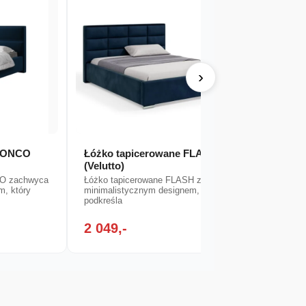
›
 BONCO
Łóżko tapicerowane FLASH
Łóżko
(Velutto)
Łóżko 
zachwy
CO zachwyca
Łóżko tapicerowane FLASH zachwyca
designe
m, który
minimalistycznym designem, który
podkreśla
2 049,-
1 79