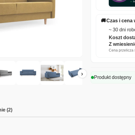
🚚
Czas i cena 
~ 30 dni ro
Koszt dosta
Z wniesien
Cena przelicza s
›
Produkt dostępny
ie (2)