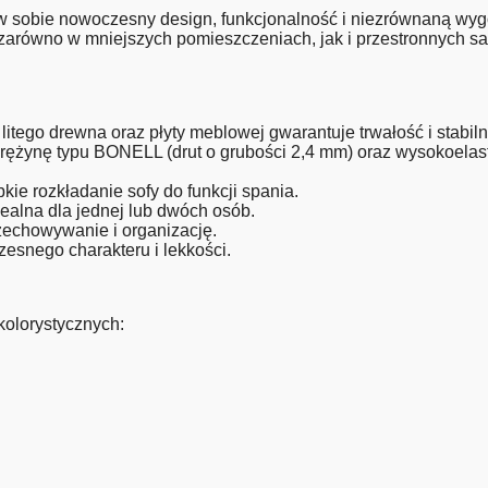
y w sobie nowoczesny design, funkcjonalność i niezrównaną w
ę zarówno w mniejszych pomieszczeniach, jak i przestronnych sa
 litego drewna oraz płyty meblowej gwarantuje trwałość i stabil
żynę typu BONELL (drut o grubości 2,4 mm) oraz wysokoelast
bkie rozkładanie sofy do funkcji spania.
ealna dla jednej lub dwóch osób.
przechowywanie i organizację.
esnego charakteru i lekkości.
kolorystycznych: