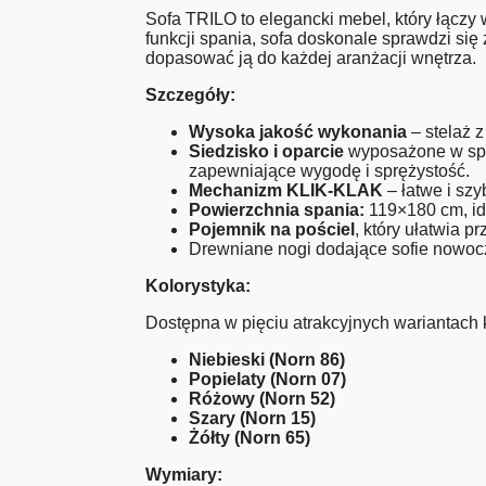
Sofa TRILO to elegancki mebel, który łącz
funkcji spania, sofa doskonale sprawdzi si
dopasować ją do każdej aranżacji wnętrza.
Szczegóły:
Wysoka jakość wykonania
– stelaż z
Siedzisko i oparcie
wyposażone w sprę
zapewniające wygodę i sprężystość.
Mechanizm KLIK-KLAK
– łatwe i szy
Powierzchnia spania:
119×180 cm, id
Pojemnik na pościel
, który ułatwia 
Drewniane nogi dodające sofie nowocz
Kolorystyka:
Dostępna w pięciu atrakcyjnych wariantach 
Niebieski (Norn 86)
Popielaty (Norn 07)
Różowy (Norn 52)
Szary (Norn 15)
Żółty (Norn 65)
Wymiary: