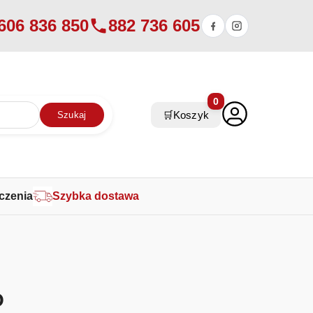
606 836 850
882 736 605
0
🛒
Koszyk
Szukaj
czenia
Szybka dostawa
O