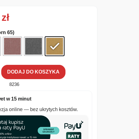
0
zł
orn 65)
DODAJ DO KOSZYKA
8236
et w 15 minut
zja online — bez ukrytych kosztów.