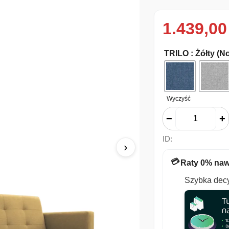
1.439,0
TRILO
: Żółty (N
Wyczyść
−
+
ID:
›
💳
Raty 0% naw
Szybka decy