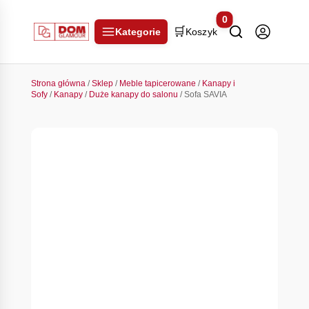
0
🛒
Kategorie
Koszyk
Strona główna
/
Sklep
/
Meble tapicerowane
/
Kanapy i
Sofy
/
Kanapy
/
Duże kanapy do salonu
/ Sofa SAVIA