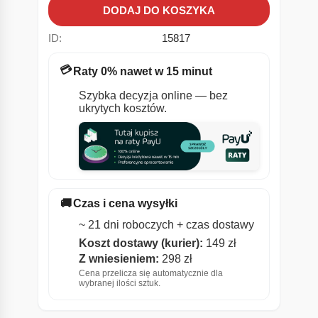
DODAJ DO KOSZYKA
ID:
15817
💳
Raty 0% nawet w 15 minut
Szybka decyzja online — bez
ukrytych kosztów.
🚚
Czas i cena wysyłki
~ 21 dni roboczych + czas dostawy
Koszt dostawy (kurier):
149 zł
Z wniesieniem:
298 zł
Cena przelicza się automatycznie dla
wybranej ilości sztuk.