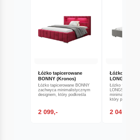
Łóżko tapicerowane
Łóżko tapice
BONNY (Kronos)
LONGSTON (
Łóżko tapicerowane BONNY
Łóżko tapicerow
zachwyca minimalistycznym
LONGSTON zac
designem, który podkreśla
minimalistyczn
który podkreśla
2 099,-
2 049,-