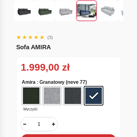
(3)
Sofa AMIRA
1.999,00
zł
Amira
: Granatowy (neve 77)
Wyczyść
−
+