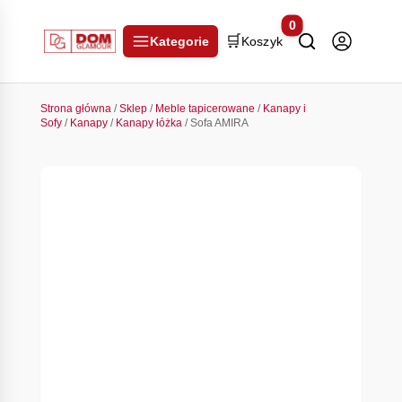
0
🛒
Kategorie
Koszyk
Strona główna
/
Sklep
/
Meble tapicerowane
/
Kanapy i
Sofy
/
Kanapy
/
Kanapy łóżka
/ Sofa AMIRA