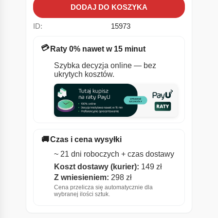
DODAJ DO KOSZYKA
ID:
15973
💳
Raty 0% nawet w 15 minut
Szybka decyzja online — bez
ukrytych kosztów.
🚚
Czas i cena wysyłki
~ 21 dni roboczych + czas dostawy
Koszt dostawy (kurier):
149 zł
Z wniesieniem:
298 zł
Cena przelicza się automatycznie dla
wybranej ilości sztuk.