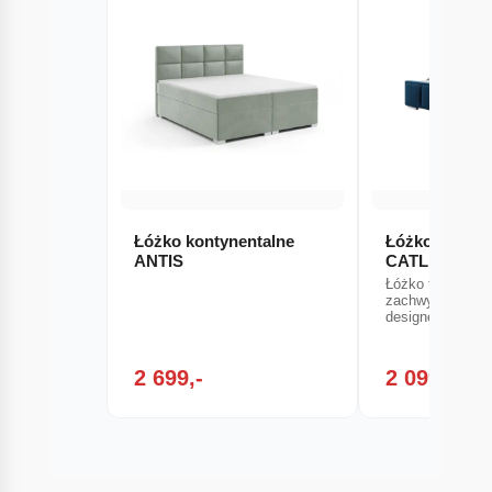
Łóżko kontynentalne
Łóżko tapice
ANTIS
CATLER (Kro
Łóżko tapicero
zachwyca minim
designem, który
2 699,-
2 099,-