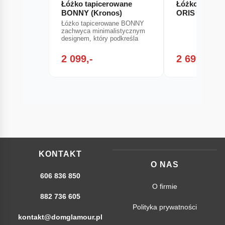
Łóżko tapicerowane
Łóżko kontyn
BONNY (Kronos)
ORIS
Łóżko tapicerowane BONNY
zachwyca minimalistycznym
designem, który podkreśla
2 099,-
2 699,-
KONTAKT
O NAS
606 836 850
O firmie
882 736 605
Polityka prywatności
kontakt@domglamour.pl