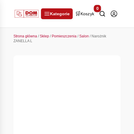
0
🛒
Kategorie
Koszyk
Strona główna
/
Sklep
/
Pomieszczenia
/
Salon
/ Narożnik
ZANELLA L