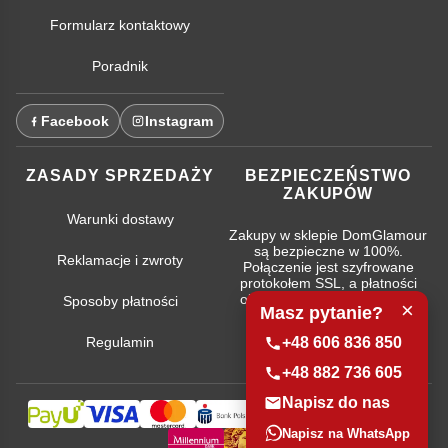
Formularz kontaktowy
Poradnik
Facebook
Instagram
ZASADY SPRZEDAŻY
BEZPIECZEŃSTWO
ZAKUPÓW
Warunki dostawy
Zakupy w sklepie DomGlamour
są bezpieczne w 100%.
Reklamacje i zwroty
Połączenie jest szyfrowane
protokołem SSL, a płatności
obsługują najpopularniejsze
Sposoby płatności
×
Masz pytanie?
systemy bankowe.
+48 606 836 850
Regulamin
+48 882 736 605
Napisz do nas
Napisz na WhatsApp