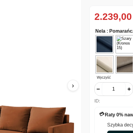
2.239,0
Nela
: Pomarańc
Wyczyść
›
−
+
ID:
💳
Raty 0% naw
Szybka decy