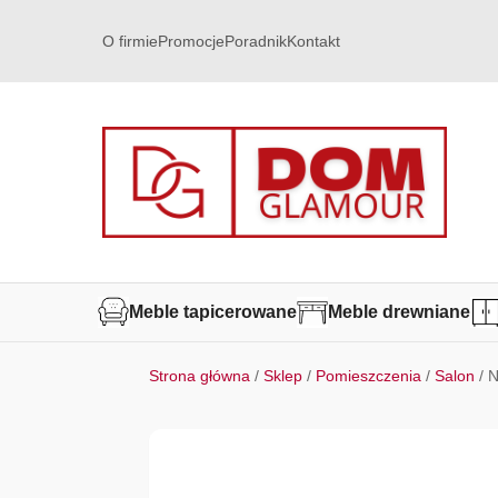
O firmie
Promocje
Poradnik
Kontakt
Meble tapicerowane
Meble drewniane
Strona główna
/
Sklep
/
Pomieszczenia
/
Salon
/ 