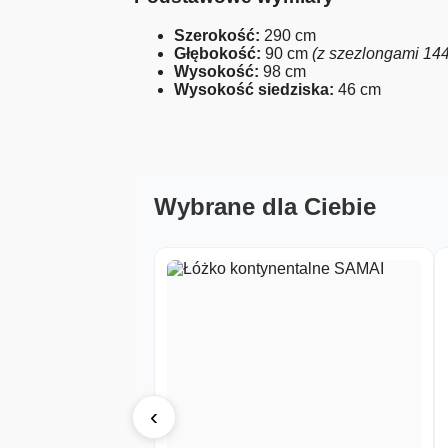
Szerokość:
290 cm
Głębokość:
90 cm
(z szezlongami 14
Wysokość:
98 cm
Wysokość siedziska:
46 cm
Wybrane dla Ciebie
‹