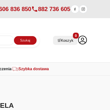
606 836 850
882 736 605
0
🛒
Koszyk
Szukaj
czenia
Szybka dostawa
NELA