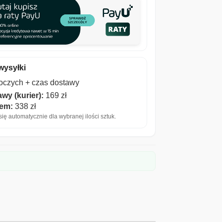
wysyłki
boczych + czas dostawy
wy (kurier):
169 zł
iem:
338 zł
ię automatycznie dla wybranej ilości sztuk.