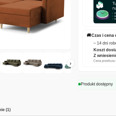
🚚
Czas i cena 
~ 14 dni ro
Koszt dosta
Z wniesien
Cena przelicza s
›
Produkt dostępny
ie (1)