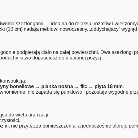
z dwoma szezlongami — idealna do relaksu, rozmów i wieczorny
ki (10 cm) nadają meblowi nowoczesny, „oddychający” wygląd i
ygodnie podpierają ciało na całej powierzchni. Dwa szezlongi
 poduchy łatwo dopasujesz do ulubionej pozycji.
konstrukcja:
żyny bonellowe → pianka nośna → filc → płyta 18 mm
.
równomiernie, nie zapada się punktowo i pozostaje wygodne prze
ca do wielu aranżacji,
czystości,
nik nie przytłacza pomieszczenia, a jednocześnie oferuje p