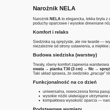
Narożnik NELA
Narożnik
NELA
to elegancka, lekka bryła 
poduchy oparciowe i wysokie drewniane nóż
Komfort i relaks
Siedziska są sprężyste, ale nie twarde — w
niezależnie od strony ustawienia, a miękkie
Budowa siedziska (warstwy)
Trwały, równy komfort zapewnia warstwowa 
owata → pianka T30 (3 cm) → filc → sprę
Taki układ sprawia, że siedzisko „pracuje” 
Funkcjonalność na co dzień
uniwersalna, nowoczesna forma pasują
wysokie nóżki ułatwiające utrzymanie 
kompaktowa wysokość oparcia — naroż
Podstawowe wymiary