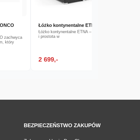
 BONCO
Łóżko kontynentalne ETNA
Łóżko
Łóżko kontynentalne ETNA – elegancja
Łóżko 
i prostota w
minimal
CO zachwyca
podkreś
m, który
2 699,-
1 79
BEZPIECZEŃSTWO ZAKUPÓW