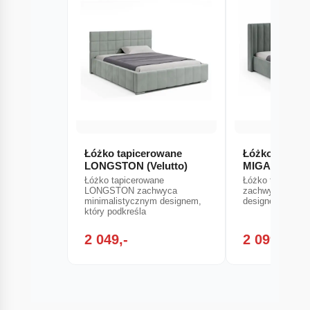
Łóżko tapicerowane
Łóżko tapice
LONGSTON (Velutto)
MIGA
Łóżko tapicerowane
Łóżko tapicero
LONGSTON zachwyca
zachwyca minim
minimalistycznym designem,
designem, który
który podkreśla
2 049,-
2 099,-