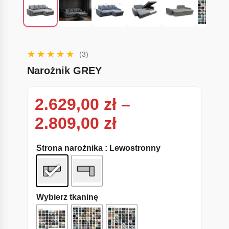
(3)
Narożnik GREY
2.629,00
zł
–
Zakres cen: od
2.809,00
zł
Strona narożnika
: Lewostronny
Wybierz tkaninę