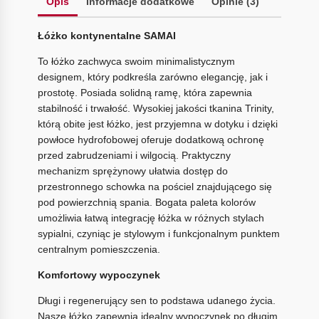
Opis
Informacje dodatkowe
Opinie (3)
Łóżko kontynentalne SAMAI
To łóżko zachwyca swoim minimalistycznym
designem, który podkreśla zarówno elegancję, jak i
prostotę. Posiada solidną ramę, która zapewnia
stabilność i trwałość. Wysokiej jakości tkanina Trinity,
którą obite jest łóżko, jest przyjemna w dotyku i dzięki
powłoce hydrofobowej oferuje dodatkową ochronę
przed zabrudzeniami i wilgocią. Praktyczny
mechanizm sprężynowy ułatwia dostęp do
przestronnego schowka na pościel znajdującego się
pod powierzchnią spania. Bogata paleta kolorów
umożliwia łatwą integrację łóżka w różnych stylach
sypialni, czyniąc je stylowym i funkcjonalnym punktem
centralnym pomieszczenia.
Komfortowy wypoczynek
Długi i regenerujący sen to podstawa udanego życia.
Nasze łóżko zapewnia idealny wypoczynek po długim