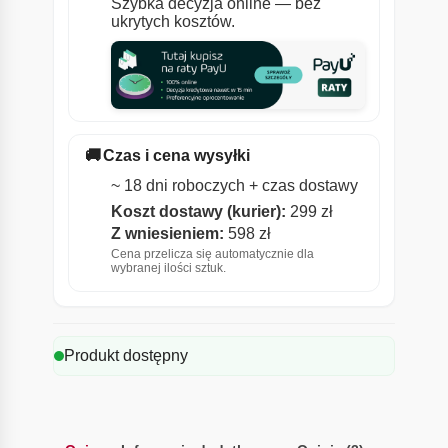
Szybka decyzja online — bez
ukrytych kosztów.
🚚
Czas i cena wysyłki
~ 18 dni roboczych + czas dostawy
Koszt dostawy (kurier):
299 zł
Z wniesieniem:
598 zł
Cena przelicza się automatycznie dla
wybranej ilości sztuk.
Produkt dostępny