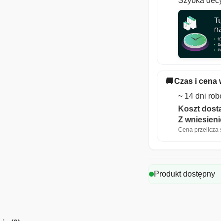
Szybka decy
🚚
Czas i cena 
~ 14 dni ro
Koszt dosta
Z wniesien
Cena przelicza s
Produkt dostępny