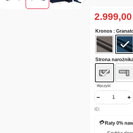
2.999,0
Kronos
: Granat
Strona narożnik
Wyczyść
−
+
ID:
💳
Raty 0% naw