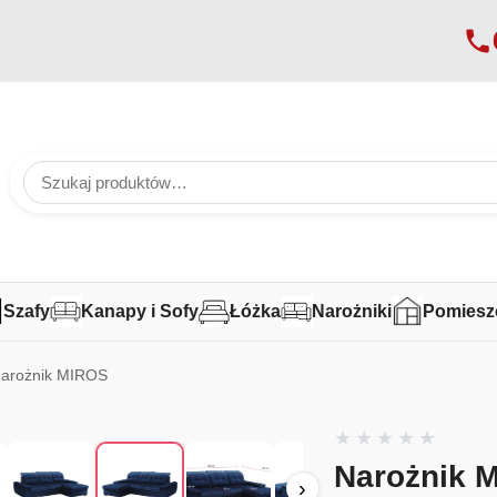
Szafy
Kanapy i Sofy
Łóżka
Narożniki
Pomiesz
Narożnik MIROS
›
Narożnik 
›