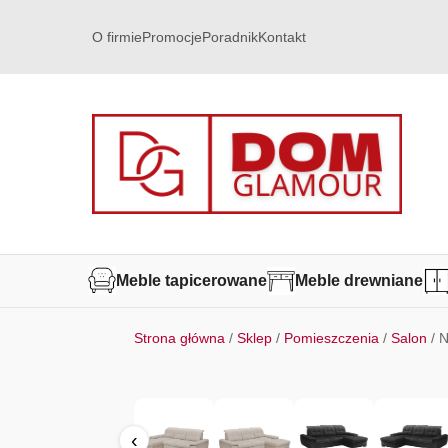
O firmie
Promocje
Poradnik
Kontakt
Meble tapicerowane
Meble drewniane
Strona główna
/
Sklep
/
Pomieszczenia
/
Salon
/ 
‹
‹