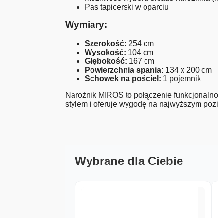
Pas tapicerski w oparciu
Wymiary:
Szerokość:
254 cm
Wysokość:
104 cm
Głębokość:
167 cm
Powierzchnia spania:
134 x 200 cm
Schowek na pościel:
1 pojemnik
Narożnik MIROS to połączenie funkcjonalnoś
stylem i oferuje wygodę na najwyższym poz
Wybrane dla Ciebie