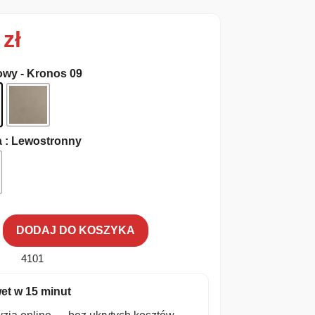
0
zł
owy - Kronos 09
a
: Lewostronny
DODAJ DO KOSZYKA
4101
et w 15 minut