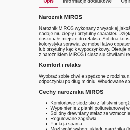
Opis
Informacje dodatkowe
Opin
Narożnik MIROS
Narożnik MIROS wykonany z wysokiej jakośc
nadaje mu ciepły i przytulny charakter. Dzi
doskonałe miejsce do relaksu. Solidna konstr
kolorystyka sprawia, że mebel łatwo dopaso
lub przytulny kącik wypoczynkowy. Oferuje n
z narożnikiem MIROS i ciesz się chwilami r
Komfort i relaks
Wyobraź sobie chwile spędzone z rodziną n
odpoczynku po długim dniu. Wbudowane spręż
Cechy narożnika MIROS
Komfortowe siedzisko z falistymi sprę
Wypełnienie z pianki poliuretanowej w 
Solidny drewniany stelaż ze wzmocnie
Regulowane zagłówki
Funkcja spania
Możliwość wyboru układu narożnika (