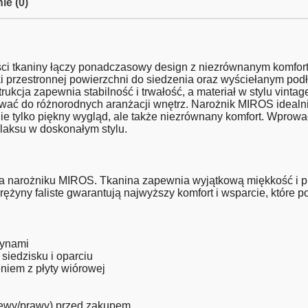
ie (0)
i tkaniny łączy ponadczasowy design z niezrównanym komforte
ęki przestronnej powierzchni do siedzenia oraz wyściełanym po
ukcja zapewnia stabilność i trwałość, a materiał w stylu vinta
wać do różnorodnych aranżacji wnętrz. Narożnik MIROS idealnie
ie tylko piękny wygląd, ale także niezrównany komfort. Wprowa
elaksu w doskonałym stylu.
a narożniku MIROS. Tkanina zapewnia wyjątkową miękkość i pr
yny faliste gwarantują najwyższy komfort i wsparcie, które poz
żynami
siedzisku i oparciu
niem z płyty wiórowej
lewy/prawy) przed zakupem