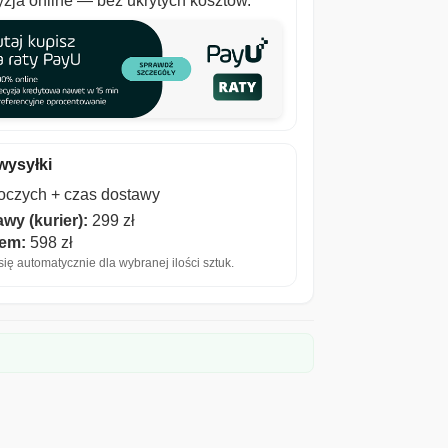
zja online — bez ukrytych kosztów.
wysyłki
boczych + czas dostawy
wy (kurier):
299 zł
iem:
598 zł
ię automatycznie dla wybranej ilości sztuk.