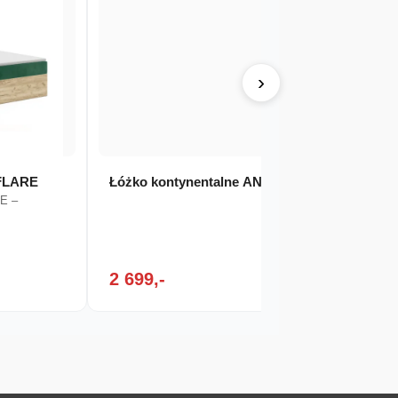
›
 FLARE
Łóżko kontynentalne ANTIS
Łóżko
RE –
Łóżko 
swoim 
który
2 699,-
2 39