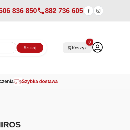
606 836 850
882 736 605
0
🛒
Koszyk
Szukaj
czenia
Szybka dostawa
MIROS