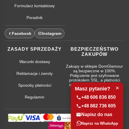
Formularz kontaktowy
Poradnik
Facebook
Instagram
ZASADY SPRZEDAŻY
BEZPIECZEŃSTWO
ZAKUPÓW
Warunki dostawy
Zakupy w sklepie DomGlamour
są bezpieczne w 100%.
Reklamacje i zwroty
Połączenie jest szyfrowane
protokołem SSL, a płatności
obsługują najpopularniejsze
Sposoby płatności
×
Masz pytanie?
systemy bankowe.
Regulamin
+48 606 836 850
+48 882 736 605
Napisz do nas
Napisz na WhatsApp