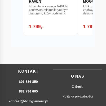
RAVEN
MOGO
Łóżko tapicerowane RAVEN
Łóżko tapicer
zachwyca minimalistycznym
zachwyca minim
designem, który podkreśla
designem, który
1 799,-
1 799,-
KONTAKT
O NAS
606 836 850
O firmie
882 736 605
Polityka prywatności
kontakt@domglamour.pl