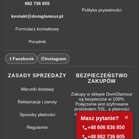
882 736 605
Polityka prywatności
kontakt@domglamour.pl
Formularz kontaktowy
Poradnik
Facebook
Instagram
ZASADY SPRZEDAŻY
BEZPIECZEŃSTWO
ZAKUPÓW
Warunki dostawy
Zakupy w sklepie DomGlamour
są bezpieczne w 100%.
Reklamacje i zwroty
Połączenie jest szyfrowane
protokołem SSL, a płatności
obsługują najpopularniejsze
Sposoby płatności
×
Masz pytanie?
systemy bankowe.
+48 606 836 850
Regulamin
+48 882 736 605