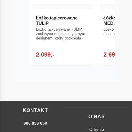
Łóżko tapicerowane
Łóżko kontyn
TULIP
MEDIN
Łóżko tapicerowane TULIP
Łóżko kontynen
zachwyca minimalistycznym
elegancja i pros
designem, który podkreśla
2 099,-
2 699,-
KONTAKT
O NAS
606 836 850
O firmie