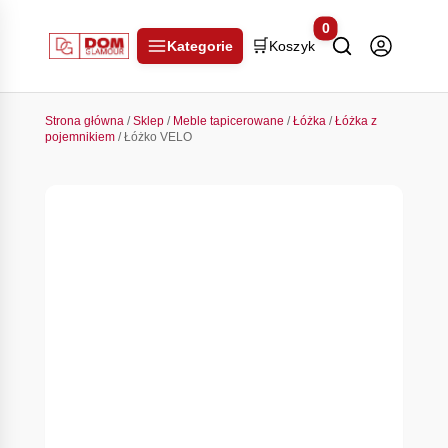
0
🛒
Kategorie
Koszyk
Strona główna
/
Sklep
/
Meble tapicerowane
/
Łóżka
/
Łóżka z
pojemnikiem
/ Łóżko VELO