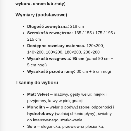
wyboru: chrom lub złoty
).
Wymiary (podstawowe)
Długość zewnętrzna:
218 cm
Szerokość zewnętrzna:
135 / 155 / 175 / 195 /
215 cm
Dostępne rozmiary materaca:
120×200,
140×200, 160×200, 180×200, 200×200
Wysokość wezgłowia:
95 cm
(panel 90 cm +
5 cm nogi)
Wysokość przodu ramy:
30 cm + 5 cm nogi
Tkaniny do wyboru
Matt Velvet
– matowy, gęsty welur; miękki i
przyjemny, łatwy w pielęgnacji.
Monolith
– welur o podwyższonej odporności i
hydrofobowy
(wolniej chłonie płyny); świetny
do intensywnego użytkowania.
Solo
– elegancka, przewiewna plecionka;