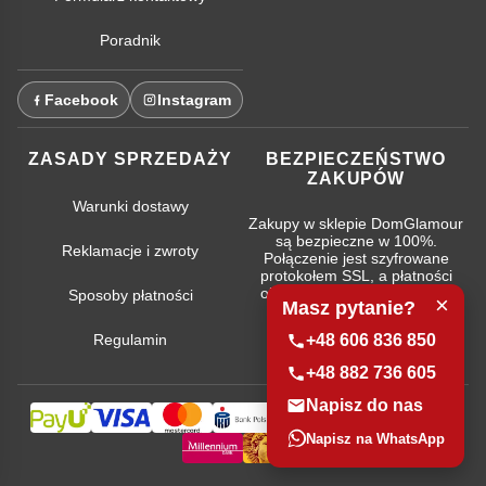
Poradnik
Facebook
Instagram
ZASADY SPRZEDAŻY
BEZPIECZEŃSTWO
ZAKUPÓW
Warunki dostawy
Zakupy w sklepie DomGlamour
są bezpieczne w 100%.
Reklamacje i zwroty
Połączenie jest szyfrowane
protokołem SSL, a płatności
obsługują najpopularniejsze
Sposoby płatności
×
Masz pytanie?
systemy bankowe.
Regulamin
+48 606 836 850
+48 882 736 605
Napisz do nas
Napisz na WhatsApp