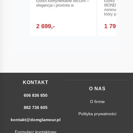
Łóżko kontynentalne MEDIN –
Łóżko tapicerow
elegancja i prostota w
MONDERA zach
minimalistyczn
który podkreśla
2 699,-
1 799,-
KONTAKT
O NAS
606 836 850
O firmie
882 736 605
Polityka prywatności
kontakt@domglamour.pl
Formularz kontaktowy