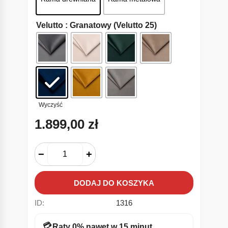
Velutto
: Granatowy (Velutto 25)
Wyczyść
1.899,00
zł
−
+
DODAJ DO KOSZYKA
ID:
1316
💳
Raty 0% nawet w 15 minut