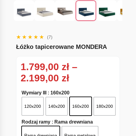
(7)
Łóżko tapicerowane MONDERA
1.799,00
zł
–
Zakres cen: od
2.199,00
zł
Wymiary III
: 160x200
120x200
140x200
160x200
180x200
Rodzaj ramy
: Rama drewniana
Rama drewniana
Rama metalowa