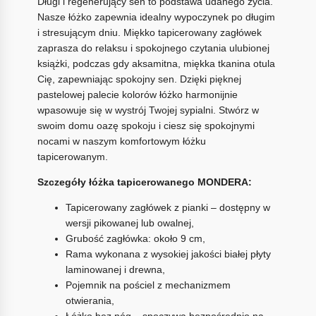
Długi i regenerujący sen to podstawa udanego życia.
Nasze łóżko zapewnia idealny wypoczynek po długim
i stresującym dniu. Miękko tapicerowany zagłówek
zaprasza do relaksu i spokojnego czytania ulubionej
książki, podczas gdy aksamitna, miękka tkanina otula
Cię, zapewniając spokojny sen. Dzięki pięknej
pastelowej palecie kolorów łóżko harmonijnie
wpasowuje się w wystrój Twojej sypialni. Stwórz w
swoim domu oazę spokoju i ciesz się spokojnymi
nocami w naszym komfortowym łóżku
tapicerowanym.
Szczegóły łóżka tapicerowanego MONDERA:
Tapicerowany zagłówek z pianki – dostępny w
wersji pikowanej lub owalnej,
Grubość zagłówka: około 9 cm,
Rama wykonana z wysokiej jakości białej płyty
laminowanej i drewna,
Pojemnik na pościel z mechanizmem
otwierania,
Łóżko bez nóg – spoczywa bezpośrednio na