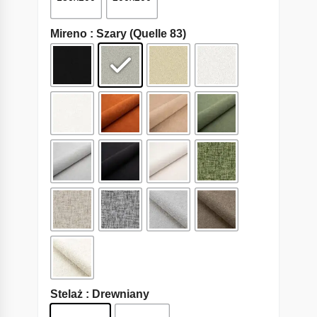
Mireno
: Szary (Quelle 83)
Stelaż
: Drewniany