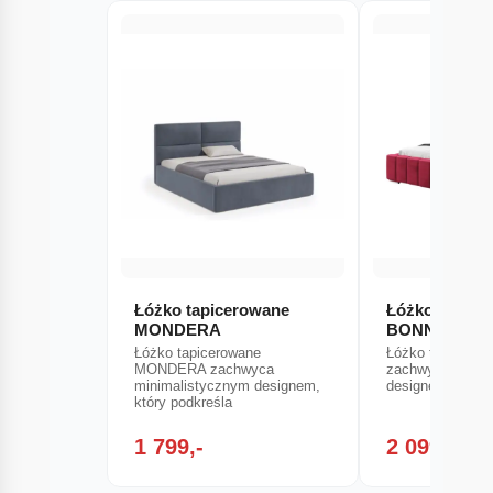
Łóżko tapicerowane
Łóżko tapice
MONDERA
BONNY (Kron
Łóżko tapicerowane
Łóżko tapicero
MONDERA zachwyca
zachwyca minim
minimalistycznym designem,
designem, który
który podkreśla
1 799,-
2 099,-