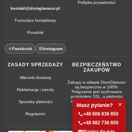
Polityka prywatności
kontakt@domglamour.pl
Formularz kontaktowy
Poradnik
Facebook
Instagram
ZASADY SPRZEDAŻY
BEZPIECZEŃSTWO
ZAKUPÓW
Warunki dostawy
Zakupy w sklepie DomGlamour
są bezpieczne w 100%.
Reklamacje i zwroty
Połączenie jest szyfrowane
protokołem SSL, a płatności
obsługują najpopularniejsze
Sposoby płatności
×
Masz pytanie?
systemy bankowe.
Regulamin
+48 606 836 850
+48 882 736 605
Napisz do nas