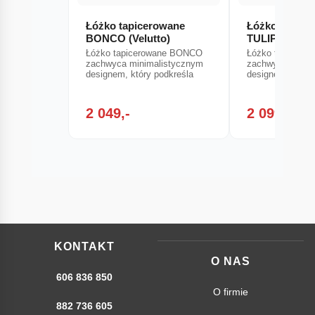
Łóżko tapicerowane
Łóżko tapice
BONCO (Velutto)
TULIP
Łóżko tapicerowane BONCO
Łóżko tapicero
zachwyca minimalistycznym
zachwyca minim
designem, który podkreśla
designem, który
2 049,-
2 099,-
KONTAKT
O NAS
606 836 850
O firmie
882 736 605