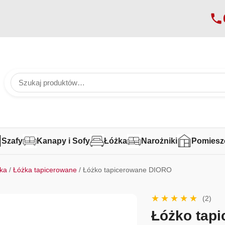
Szafy
Kanapy i Sofy
Łóżka
Narożniki
Pomiesz
ka
/
Łóżka tapicerowane
/ Łóżko tapicerowane DIORO
(2)
Łóżko tap