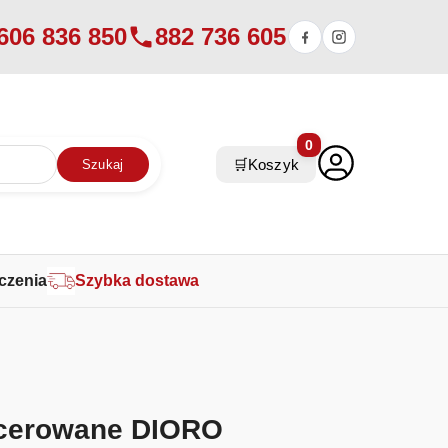
606 836 850
882 736 605
0
🛒
Koszyk
Szukaj
czenia
Szybka dostawa
icerowane DIORO