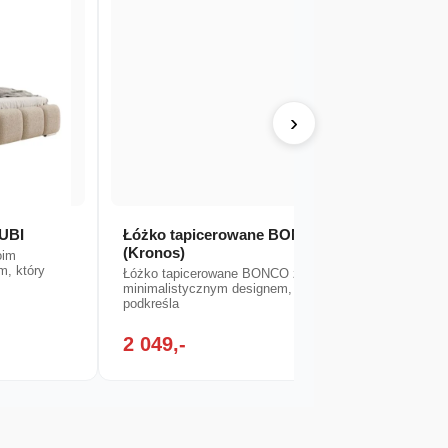
›
SUBI
Łóżko tapicerowane BONCO
Łóżko
(Kronos)
oim
Łóżko 
m, który
minimal
Łóżko tapicerowane BONCO zachwyca
podkreś
minimalistycznym designem, który
podkreśla
2 049,-
2 09