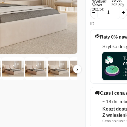
Wyczyść
−
+
ID:
💳
Raty 0% naw
Szybka decy
›
🚚
Czas i cena 
~ 18 dni ro
Koszt dosta
Z wniesien
Cena przelicza s