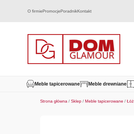
O firmie
Promocje
Poradnik
Kontakt
Meble tapicerowane
Meble drewniane
Strona główna
/
Sklep
/
Meble tapicerowane
/
Łóż