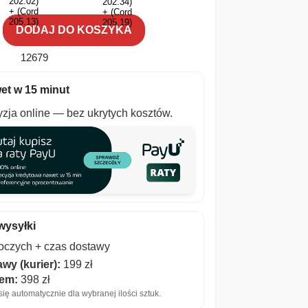
DODAJ DO KOSZYKA
12679
et w 15 minut
zja online — bez ukrytych kosztów.
wysyłki
boczych + czas dostawy
wy (kurier):
199 zł
iem:
398 zł
ię automatycznie dla wybranej ilości sztuk.