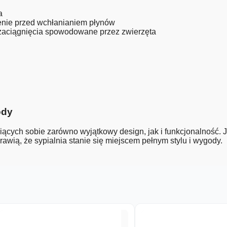
a
enie przed wchłanianiem płynów
 zaciągnięcia spowodowane przez zwierzęta
ody
iących sobie zarówno wyjątkowy design, jak i funkcjonalność.
awią, że sypialnia stanie się miejscem pełnym stylu i wygody.