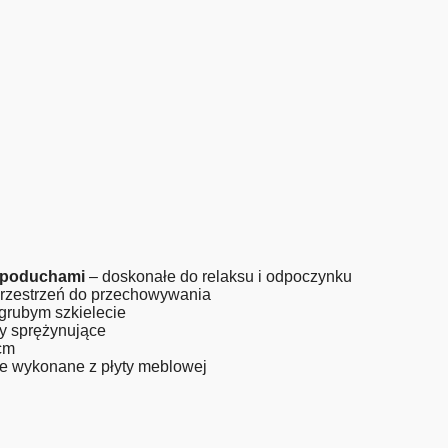
z poduchami
– doskonałe do relaksu i odpoczynku
przestrzeń do przechowywania
grubym szkielecie
y sprężynujące
cm
e wykonane z płyty meblowej