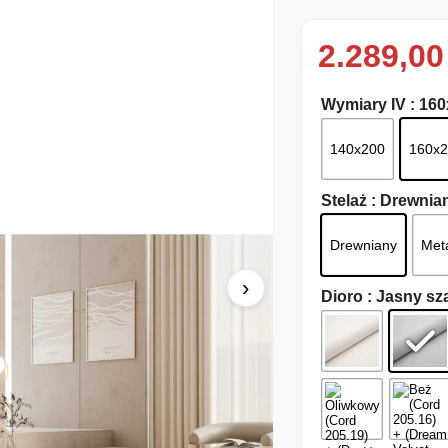
2.289,0
Wymiary IV
: 16
140x200
160x
Stelaż
: Drewnia
Drewniany
Met
›
Dioro
: Jasny sz