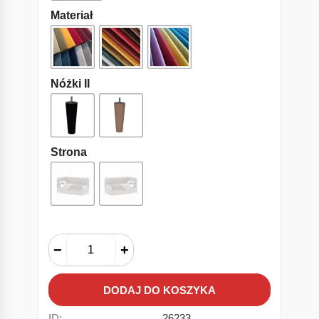
Materiał
Nóżki II
Strona
−
+
DODAJ DO KOSZYKA
ID:
26233