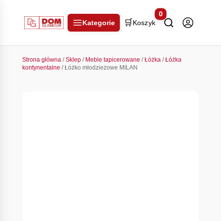
0
🛒
Kategorie
Koszyk
Strona główna
/
Sklep
/
Meble tapicerowane
/
Łóżka
/
Łóżka
kontynentalne
/ Łóżko młodzieżowe MILAN