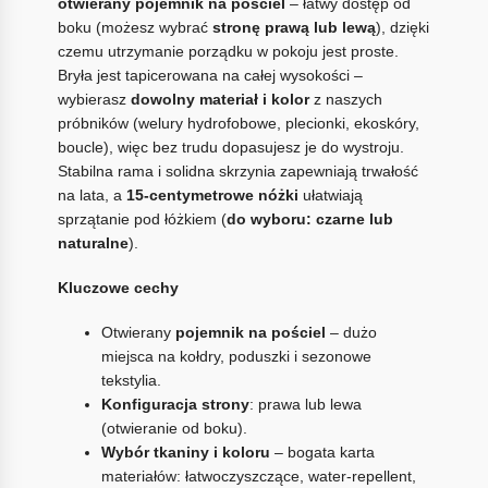
otwierany pojemnik na pościel
– łatwy dostęp od
boku (możesz wybrać
stronę prawą lub lewą
), dzięki
czemu utrzymanie porządku w pokoju jest proste.
Bryła jest tapicerowana na całej wysokości –
wybierasz
dowolny materiał i kolor
z naszych
próbników (welury hydrofobowe, plecionki, ekoskóry,
boucle), więc bez trudu dopasujesz je do wystroju.
Stabilna rama i solidna skrzynia zapewniają trwałość
na lata, a
15-centymetrowe nóżki
ułatwiają
sprzątanie pod łóżkiem (
do wyboru: czarne lub
naturalne
).
Kluczowe cechy
Otwierany
pojemnik na pościel
– dużo
miejsca na kołdry, poduszki i sezonowe
tekstylia.
Konfiguracja strony
: prawa lub lewa
(otwieranie od boku).
Wybór tkaniny i koloru
– bogata karta
materiałów: łatwoczyszczące, water-repellent,