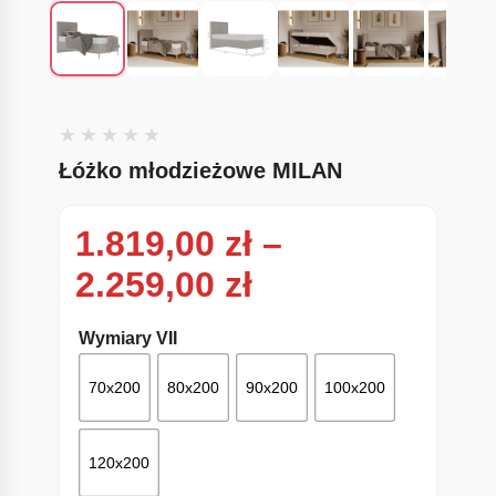
Łóżko młodzieżowe MILAN
1.819,00
zł
–
Zakres cen: od
2.259,00
zł
Wymiary VII
70x200
80x200
90x200
100x200
120x200