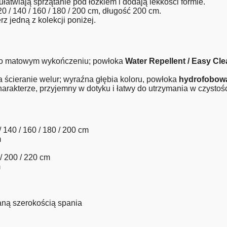
ułatwiają sprzątanie pod łóżkiem i dodają lekkości formie.
0 / 140 / 160 / 180 / 200 cm, długość 200 cm.
z jedną z kolekcji poniżej.
r o matowym wykończeniu; powłoka
Water Repellent / Easy Cl
 ścieranie welur; wyraźna głębia koloru, powłoka
hydrofobow
rakterze, przyjemny w dotyku i łatwy do utrzymania w czystośc
 140 / 160 / 180 / 200 cm
m
 / 200 / 220 cm
m
ną szerokością spania