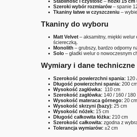
Stabilność i czystość
–
nóżki 15 cm
Szeroki wybór rozmiarów
– spanie 12
Tkaniny łatwe w czyszczeniu
– wybier
Tkaniny do wyboru
Matt Velvet
– aksamitny, miękki welu
ściereczką.
Monolith
– grubszy, bardzo odporny na
Solo
– gładki welur o nowoczesnym cha
Wymiary i dane techniczne
Szerokość powierzchni spania:
120 /
Długość powierzchni spania:
200 c
Wysokość zagłówka:
110 cm
Szerokość zagłówka:
140 / 160 / 180
Wysokość materaca górnego:
20 c
Wysokość skrzyni (bazy):
25 cm
Wysokość nóżek:
15 cm
Długość całkowita łóżka:
210 cm
Szerokość całkowita:
zgodna z wybra
Tolerancja wymiarów:
±2 cm