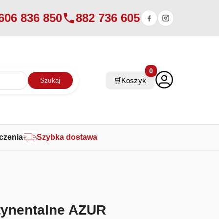
606 836 850
882 736 605
0
🛒
Koszyk
Szukaj
czenia
Szybka dostawa
tynentalne AZUR