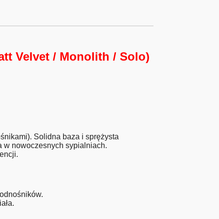
t Velvet / Monolith / Solo)
nikami). Solidna baza i sprężysta
da w nowoczesnych sypialniach.
ncji.
podnośników.
ała.