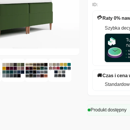
ID:
💳
Raty 0% naw
Szybka decy
🚚
Czas i cena 
Standardowo
Produkt dostępny