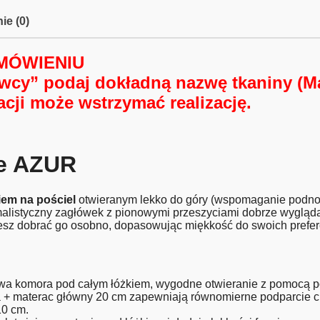
ie (0)
MÓWIENIU
awcy”
podaj dokładną nazwę tkaniny (Mat
macji może
wstrzymać realizację
.
ne AZUR
iem na pościel
otwieranym lekko do góry (wspomaganie podnoś
nimalistyczny zagłówek z pionowymi przeszyciami dobrze wyglą
sz dobrać go osobno, dopasowując miękkość do swoich prefere
a komora pod całym łóżkiem, wygodne otwieranie z pomocą 
 + materac główny 20 cm zapewniają równomierne podparcie ci
10 cm.