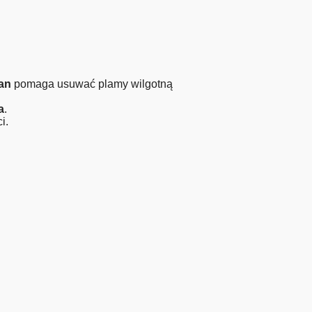
ean
pomaga usuwać plamy wilgotną
a
.
i.