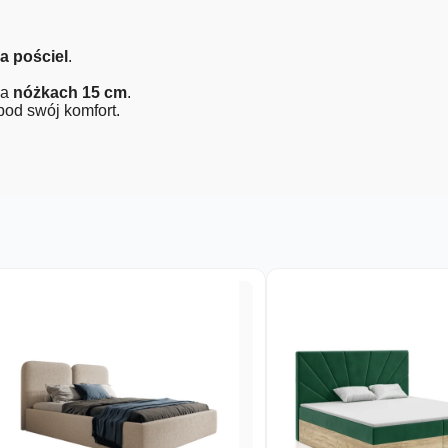
a pościel
.
na
nóżkach 15 cm
.
od swój komfort.