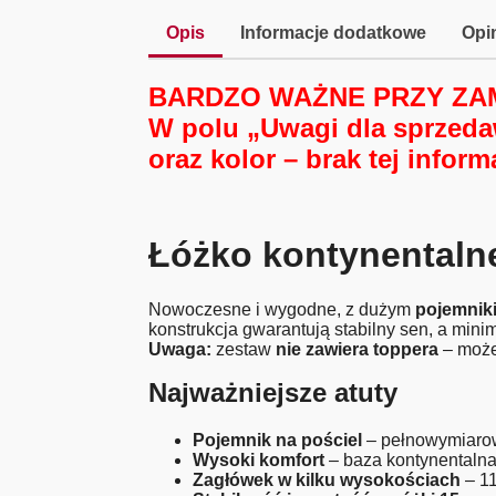
Opis
Informacje dodatkowe
Opin
BARDZO WAŻNE PRZY ZA
W polu „Uwagi dla sprzed
oraz kolor
– brak tej infor
Łóżko kontynental
Nowoczesne i wygodne, z dużym
pojemnik
konstrukcja gwarantują stabilny sen, a mi
Uwaga:
zestaw
nie zawiera toppera
– może
Najważniejsze atuty
Pojemnik na pościel
– pełnowymiarow
Wysoki komfort
– baza kontynentalna
Zagłówek w kilku wysokościach
– 1