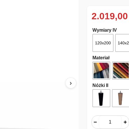
2.019,0
Wymiary IV
120x200
140x
Materiał
›
Nóżki II
−
+