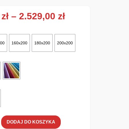
Zakres cen: od
0
zł
–
2.529,00
zł
200
160x200
180x200
200x200
DODAJ DO KOSZYKA