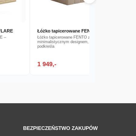
 FLARE
Łóżko tapicerowane FENTO
Łóżko
RE –
Łóżko tapicerowane FENTO zachwyca
Łóżko 
minimalistycznym designem, który
eleganc
podkreśla
1 949,-
2 69
BEZPIECZEŃSTWO ZAKUPÓW