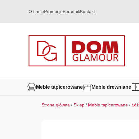
O firmie
Promocje
Poradnik
Kontakt
Meble tapicerowane
Meble drewniane
Strona główna
/
Sklep
/
Meble tapicerowane
/
Łóż