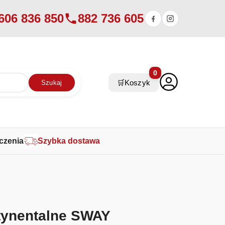
606 836 850
882 736 605
0
🛒
Koszyk
Szukaj
czenia
Szybka dostawa
tynentalne SWAY