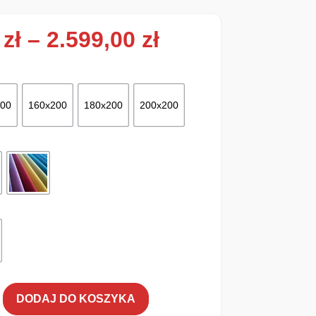
Zakres cen: od
0
zł
–
2.599,00
zł
200
160x200
180x200
200x200
DODAJ DO KOSZYKA