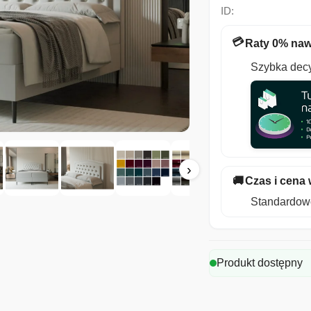
ID:
💳
Raty 0% naw
Szybka decy
›
🚚
Czas i cena 
Standardowo
Produkt dostępny