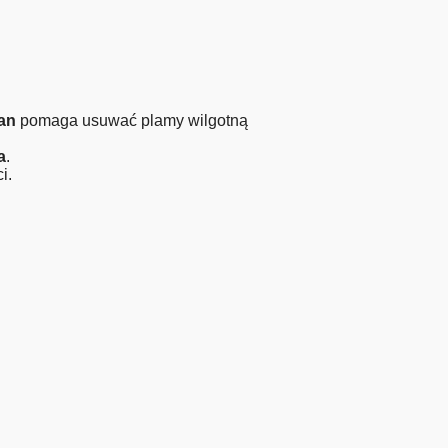
ean
pomaga usuwać plamy wilgotną
a
.
i.