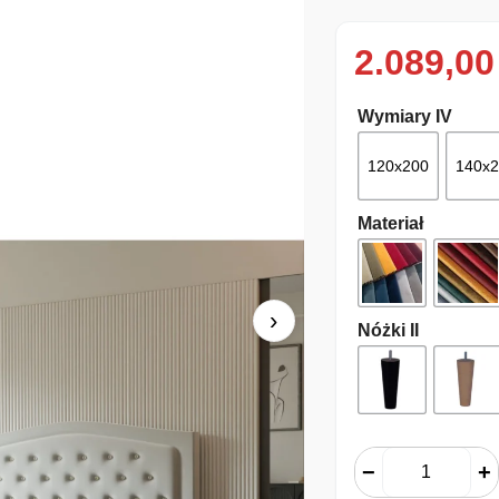
2.089,0
Wymiary IV
120x200
140x
Materiał
›
Nóżki II
−
+