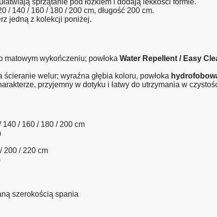
ułatwiają sprzątanie pod łóżkiem i dodają lekkości formie.
0 / 140 / 160 / 180 / 200 cm, długość 200 cm.
z jedną z kolekcji poniżej.
r o matowym wykończeniu; powłoka
Water Repellent / Easy Cl
 ścieranie welur; wyraźna głębia koloru, powłoka
hydrofobow
rakterze, przyjemny w dotyku i łatwy do utrzymania w czystośc
 140 / 160 / 180 / 200 cm
m
 / 200 / 220 cm
m
ną szerokością spania