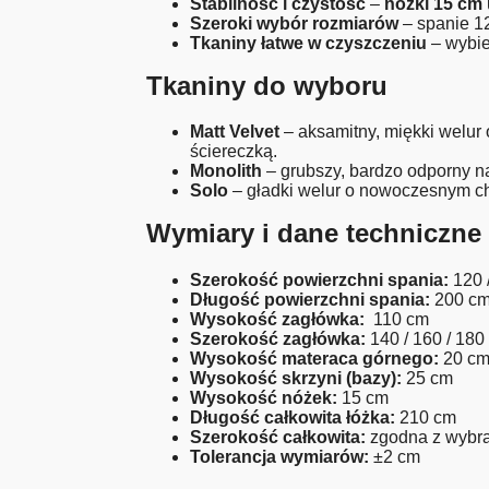
Stabilność i czystość
–
nóżki 15 cm
Szeroki wybór rozmiarów
– spanie 12
Tkaniny łatwe w czyszczeniu
– wybier
Tkaniny do wyboru
Matt Velvet
– aksamitny, miękki welu
ściereczką.
Monolith
– grubszy, bardzo odporny na
Solo
– gładki welur o nowoczesnym cha
Wymiary i dane techniczne
Szerokość powierzchni spania:
120 /
Długość powierzchni spania:
200 c
Wysokość zagłówka:
110 cm
Szerokość zagłówka:
140 / 160 / 180
Wysokość materaca górnego:
20 c
Wysokość skrzyni (bazy):
25 cm
Wysokość nóżek:
15 cm
Długość całkowita łóżka:
210 cm
Szerokość całkowita:
zgodna z wybra
Tolerancja wymiarów:
±2 cm