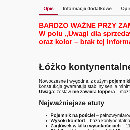
Opis
Informacje dodatkowe
Opin
BARDZO WAŻNE PRZY ZA
W polu „Uwagi dla sprzed
oraz kolor
– brak tej infor
Łóżko kontynental
Nowoczesne i wygodne, z dużym
pojemnik
konstrukcja gwarantują stabilny sen, a mi
Uwaga:
zestaw
nie zawiera toppera
– może
Najważniejsze atuty
Pojemnik na pościel
– pełnowymiarow
Wysoki komfort
– baza kontynentalna
Zagłówek w kilku wysokościach
– 1