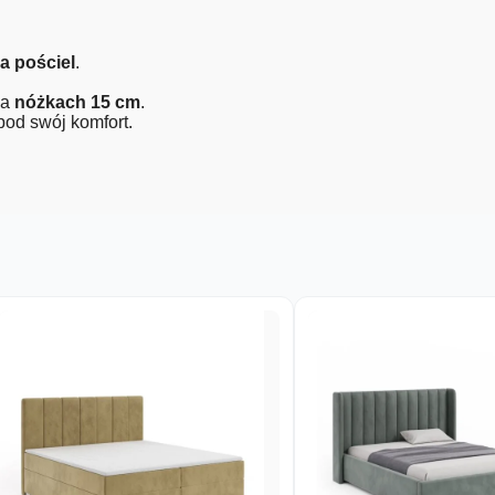
a pościel
.
na
nóżkach 15 cm
.
od swój komfort.