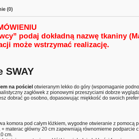
ie (0)
MÓWIENIU
awcy”
podaj dokładną nazwę tkaniny (Mat
macji może
wstrzymać realizację
.
ne SWAY
iem na pościel
otwieranym lekko do góry (wspomaganie podnoś
nimalistyczny zagłówek z pionowymi przeszyciami dobrze wyglą
sz dobrać go osobno, dopasowując miękkość do swoich prefere
a komora pod całym łóżkiem, wygodne otwieranie z pomocą 
 + materac główny 20 cm zapewniają równomierne podparcie ci
10 cm.