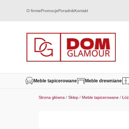
O firmie
Promocje
Poradnik
Kontakt
Meble tapicerowane
Meble drewniane
Strona główna
/
Sklep
/
Meble tapicerowane
/
Łóż