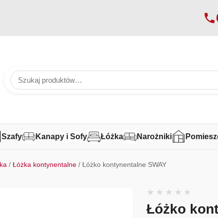
Szafy
Kanapy i Sofy
Łóżka
Narożniki
Pomiesz
ka
/
Łóżka kontynentalne
/ Łóżko kontynentalne SWAY
Łóżko kon