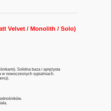
t Velvet / Monolith / Solo)
nikami). Solidna baza i sprężysta
da w nowoczesnych sypialniach.
ncji.
podnośników.
ała.