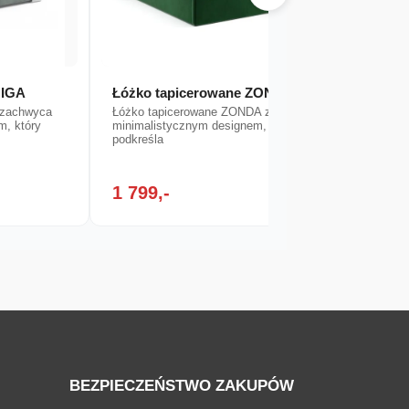
MIGA
Łóżko tapicerowane ZONDA
Łóżko
 zachwyca
Łóżko tapicerowane ZONDA zachwyca
Łóżko 
m, który
minimalistycznym designem, który
zachwy
podkreśla
designe
1 799,-
1 79
BEZPIECZEŃSTWO ZAKUPÓW