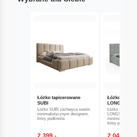
Łóżko tapicerowane
Łóżko tapice
SUBI
LONGSTON (V
Łóżko SUBI zachwyca swoim
Łóżko tapicerow
minimalistycznym designem,
LONGSTON zac
który podkreśla
minimalistyczn
który podkreśla
2 399,-
2 049,-