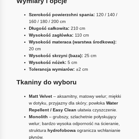
Wymiary i opcje
Szerokość powierzchni spania:
120 / 140 /
160 / 180 / 200 cm
Długość całkowita:
210 cm
Wysokość zagłówka:
110 cm
Wysokość materaca (warstwa środkowa):
20 cm
Wysokość skrzyni (baza):
25 cm
Wysokość nóżek:
5 cm
Tolerancja wymiarów:
±2 cm
Tkaniny do wyboru
Matt Velvet
– aksamitny, matowy welur; miękki
w dotyku, przyjazny dla skóry; powłoka
Water
Repellent / Easy Clean
ułatwia czyszczenie.
Monolith
– grubszy, szlachetnie połyskujący
welur; bardzo wysoka odporność na ścieranie,
struktura
hydrofobowa
ogranicza wchłanianie
płynów.