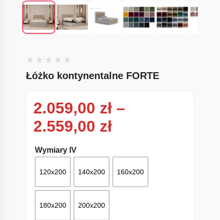
Łóżko kontynentalne FORTE
2.059,00
zł
–
Zakres cen: od
2.559,00
zł
Wymiary IV
120x200
140x200
160x200
180x200
200x200