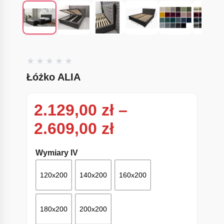
Łóżko ALIA
2.129,00
zł
–
Zakres cen: od
2.609,00
zł
Wymiary IV
120x200
140x200
160x200
180x200
200x200