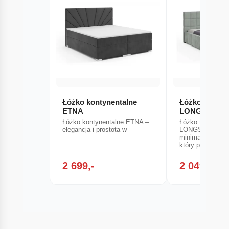
Łóżko kontynentalne
Łóżko tapice
ETNA
LONGSTON (V
Łóżko kontynentalne ETNA –
Łóżko tapicerow
elegancja i prostota w
LONGSTON zac
minimalistyczn
który podkreśla
2 699,-
2 049,-