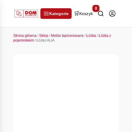
0
🛒
Kategorie
Koszyk
Strona główna
/
Sklep
/
Meble tapicerowane
/
Łóżka
/
Łóżka z
pojemnikiem
/ Łóżko ALIA