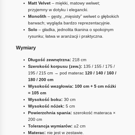
Matt Velvet
– miękki, matowy welwet;
przyjemny w dotyku i elegancki.
Monolith
– gęsty, „mięsisty” welwet o głębokich
barwach; wygląda bardzo reprezentacyjnie.
Solo
– gładka, jednolita tkanina o spokojnym
rysunku; łatwa w aranżacji i praktyczna.
Wymiary
Długość zewnętrzna:
218 cm
Szerokość korpusu (zew.):
135 / 155 / 175 /
195 / 215 cm → pod materac
120 / 140 / 160 /
180 / 200 cm
Wysokość wezgłowia:
100 cm + 5 cm nóżki
= 105 cm
Wysokość boku:
30 cm
Wysokość nóżek:
5 cm
Powierzchnia spania:
szerokość materaca ×
200 cm
Tolerancja wymiarów:
±2 cm
Materac:
nie jest w zestawie.