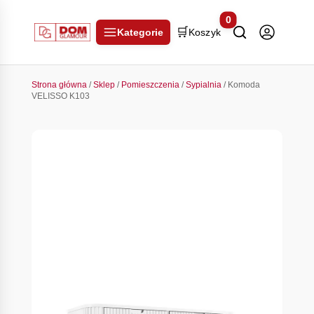
0
🛒
Kategorie
Koszyk
Strona główna
/
Sklep
/
Pomieszczenia
/
Sypialnia
/ Komoda
VELISSO K103