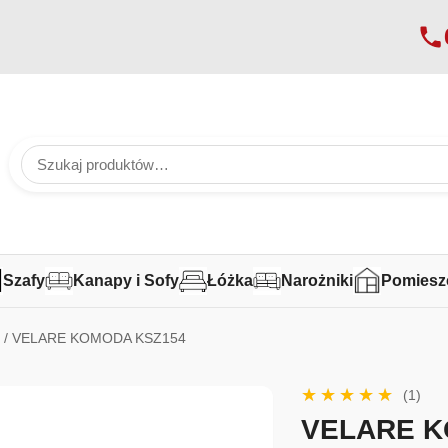
Szafy
Kanapy i Sofy
Łóżka
Narożniki
Pomiesz
a
/ VELARE KOMODA KSZ154
(1)
VELARE K