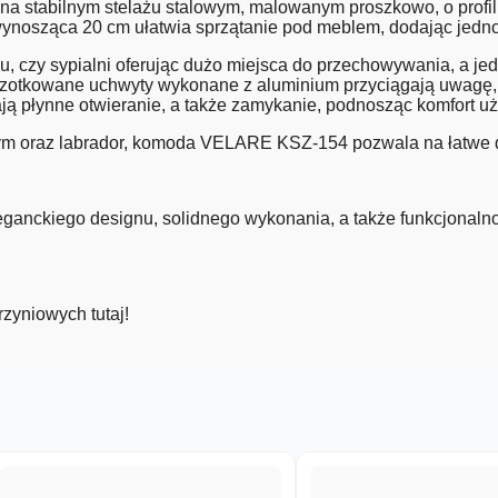
a stabilnym stelażu stalowym, malowanym proszkowo, o profilu 
sząca 20 cm ułatwia sprzątanie pod meblem, dodając jednocze
 czy sypialni oferując dużo miejsca do przechowywania, a je
czotkowane uchwyty wykonane z aluminium przyciągają uwagę, 
ą płynne otwieranie, a także zamykanie, podnosząc komfort u
łym oraz labrador, komoda VELARE KSZ-154 pozwala na łatwe d
nckiego designu, solidnego wykonania, a także funkcjonalnoś
zyniowych tutaj!