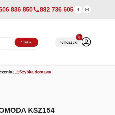
606 836 850
882 736 605
0
🛒
Koszyk
Szukaj
czenia
Szybka dostawa
OMODA KSZ154