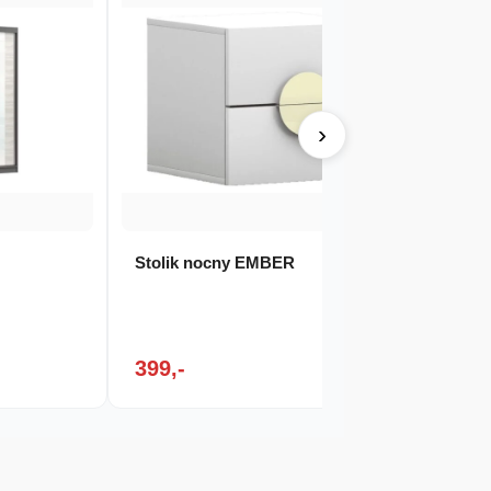
›
Stolik nocny EMBER
Szafa
399,-
1 96