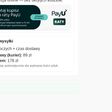
zja online — bez ukrytych kosztów.
wysyłki
boczych + czas dostawy
wy (kurier):
89 zł
iem:
178 zł
ię automatycznie dla wybranej ilości sztuk.