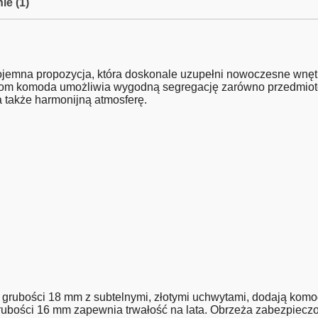
ie (1)
mna propozycja, która doskonale uzupełni nowoczesne wnętrza
zom komoda umożliwia wygodną segregację zarówno przedmiotów
 także harmonijną atmosferę.
grubości 18 mm z subtelnymi, złotymi uchwytami, dodają komodzi
 grubości 16 mm zapewnia trwałość na lata. Obrzeża zabezpiec