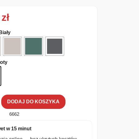
0
zł
 Biały
łoty
DODAJ DO KOSZYKA
6662
et w 15 minut