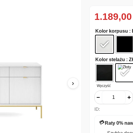
1.189,0
Kolor korpusu
:
Kolor stelażu
: Z
›
Wyczyść
−
+
ID:
💳
Raty 0% naw