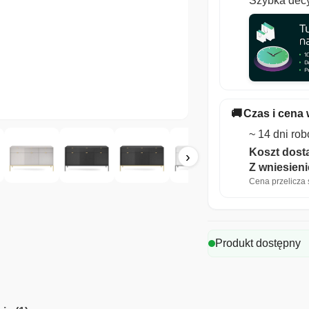
Szybka decy
🚚
Czas i cena 
~ 14 dni ro
Koszt dosta
›
Z wniesien
Cena przelicza s
Produkt dostępny