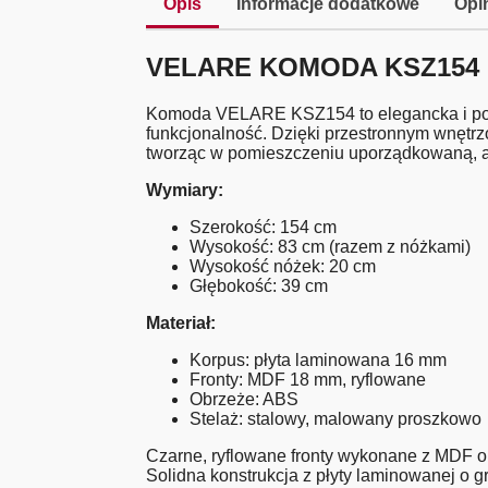
Opis
Informacje dodatkowe
Opin
VELARE KOMODA KSZ154
Komoda VELARE KSZ154 to elegancka i poje
funkcjonalność. Dzięki przestronnym wnętr
tworząc w pomieszczeniu uporządkowaną, a
Wymiary:
Szerokość: 154 cm
Wysokość: 83 cm (razem z nóżkami)
Wysokość nóżek: 20 cm
Głębokość: 39 cm
Materiał:
Korpus: płyta laminowana 16 mm
Fronty: MDF 18 mm, ryflowane
Obrzeże: ABS
Stelaż: stalowy, malowany proszkowo
Czarne, ryflowane fronty wykonane z MDF o 
Solidna konstrukcja z płyty laminowanej o