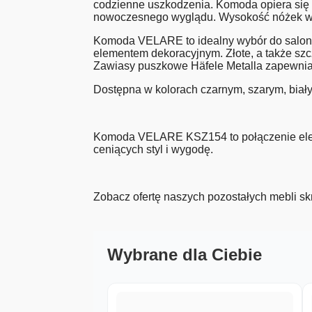
codzienne uszkodzenia. Komoda opiera się n
nowoczesnego wyglądu. Wysokość nóżek wyno
Komoda VELARE to idealny wybór do salonu,
elementem dekoracyjnym. Złote, a także sz
Zawiasy puszkowe Häfele Metalla zapewniaj
Dostępna w kolorach czarnym, szarym, bia
Komoda VELARE KSZ154 to połączenie elega
ceniących styl i wygodę.
Zobacz ofertę naszych pozostałych mebli skr
Wybrane dla Ciebie