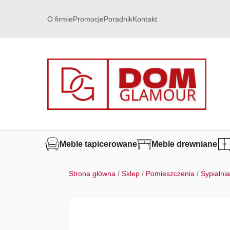
O firmie
Promocje
Poradnik
Kontakt
Meble tapicerowane
Meble drewniane
Strona główna
/
Sklep
/
Pomieszczenia
/
Sypialni