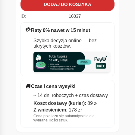
DODAJ DO KOSZYKA
ID:
16937
💳
Raty 0% nawet w 15 minut
Szybka decyzja online — bez
ukrytych kosztów.
🚚
Czas i cena wysyłki
~ 14 dni roboczych + czas dostawy
Koszt dostawy (kurier):
89 zł
Z wniesieniem:
178 zł
Cena przelicza się automatycznie dla
wybranej ilości sztuk.