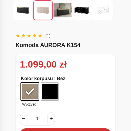
(1)
Komoda AURORA K154
1.099,00
zł
Kolor korpusu
: Beż
Wyczyść
−
+