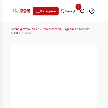
0
🛒
Kategorie
Koszyk
Strona główna
/
Sklep
/
Pomieszczenia
/
Sypialnia
/ Komoda
AURORA K154