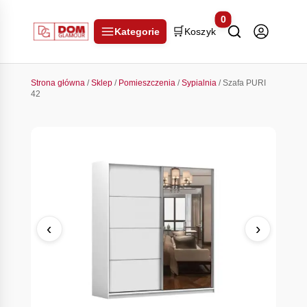
0
🛒
Kategorie
Koszyk
Strona główna
/
Sklep
/
Pomieszczenia
/
Sypialnia
/ Szafa PURI
42
‹
›