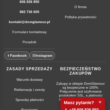
606 836 850
O firmie
882 736 605
Polityka prywatności
kontakt@domglamour.pl
Formularz kontaktowy
Poradnik
Facebook
Instagram
ZASADY SPRZEDAŻY
BEZPIECZEŃSTWO
ZAKUPÓW
Warunki dostawy
Zakupy w sklepie DomGlamour
są bezpieczne w 100%.
Reklamacje i zwroty
Połączenie jest szyfrowane
protokołem SSL, a płatności
obsługują najpopularniejsze
Sposoby płatności
×
Masz pytanie?
systemy bankowe.
+48 606 836 850
Regulamin