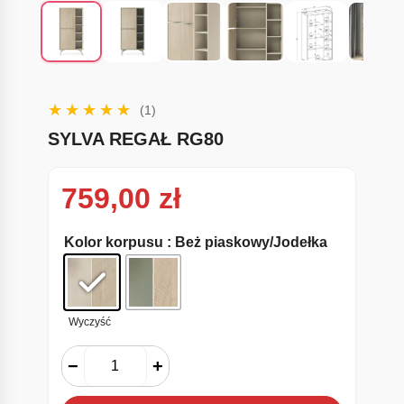
(1)
SYLVA REGAŁ RG80
759,00
zł
Kolor korpusu
: Beż piaskowy/Jodełka
Wyczyść
−
+