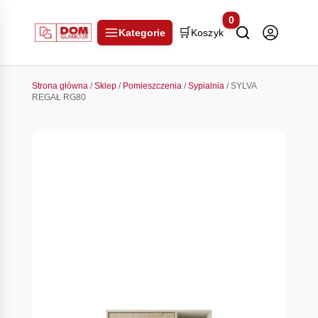
0
🛒
Kategorie
Koszyk
Strona główna
/
Sklep
/
Pomieszczenia
/
Sypialnia
/ SYLVA
REGAŁ RG80