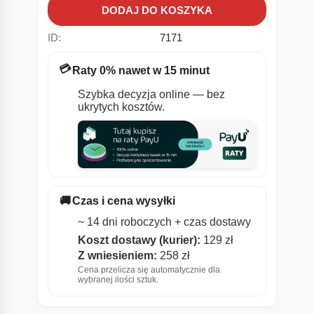
DODAJ DO KOSZYKA
ID:
7171
💳
Raty 0% nawet w 15 minut
Szybka decyzja online — bez
ukrytych kosztów.
🚚
Czas i cena wysyłki
~ 14 dni roboczych + czas dostawy
Koszt dostawy (kurier):
129 zł
Z wniesieniem:
258 zł
Cena przelicza się automatycznie dla
wybranej ilości sztuk.