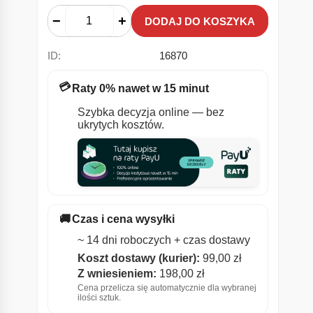
−
+
DODAJ DO KOSZYKA
ID:
16870
💳
Raty 0% nawet w 15 minut
Szybka decyzja online — bez
ukrytych kosztów.
🚚
Czas i cena wysyłki
~ 14 dni roboczych + czas dostawy
Koszt dostawy (kurier):
99,00
zł
Z wniesieniem:
198,00
zł
Cena przelicza się automatycznie dla wybranej
ilości sztuk.