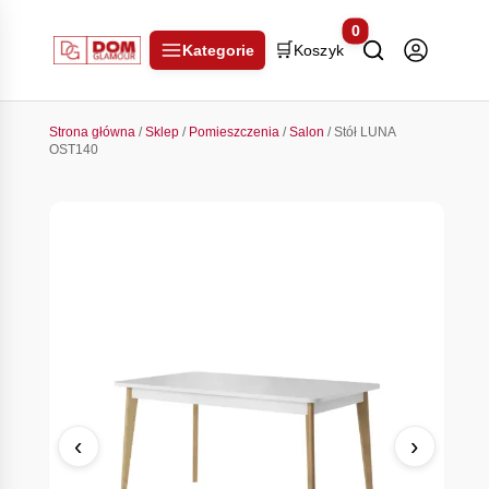
0
🛒
Kategorie
Koszyk
Strona główna
/
Sklep
/
Pomieszczenia
/
Salon
/ Stół LUNA
OST140
‹
›