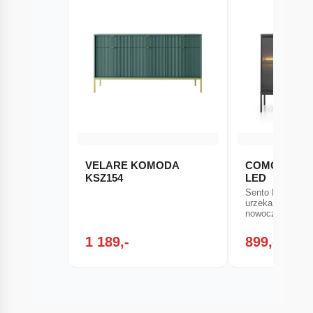
VELARE KOMODA
COMO Komod
KSZ154
LED
Sento Komoda 
urzeka elegancją
nowoczesnym
1 189,-
899,-