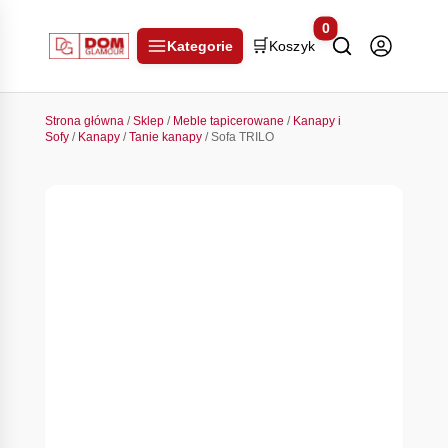
0
🛒
Kategorie
Koszyk
Strona główna
/
Sklep
/
Meble tapicerowane
/
Kanapy i
Sofy
/
Kanapy
/
Tanie kanapy
/ Sofa TRILO