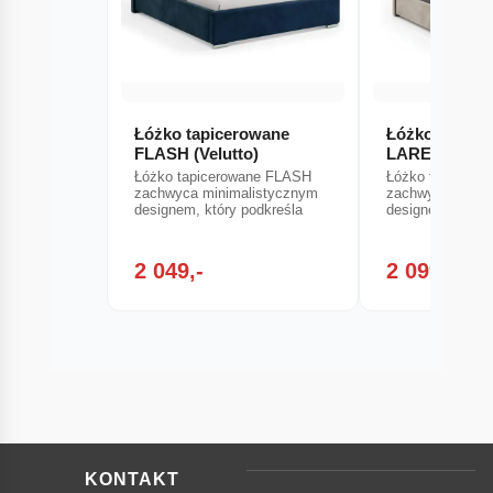
Łóżko tapicerowane
Łóżko tapice
FLASH (Velutto)
LARES
Łóżko tapicerowane FLASH
Łóżko tapicero
zachwyca minimalistycznym
zachwyca minim
designem, który podkreśla
designem, który
2 049,-
2 099,-
KONTAKT