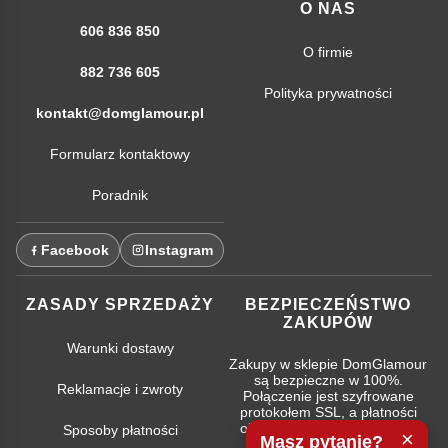
O NAS
606 836 850
O firmie
882 736 605
Polityka prywatności
kontakt@domglamour.pl
Formularz kontaktowy
Poradnik
Facebook
Instagram
ZASADY SPRZEDAŻY
BEZPIECZEŃSTWO
ZAKUPÓW
Warunki dostawy
Zakupy w sklepie DomGlamour
są bezpieczne w 100%.
Reklamacje i zwroty
Połączenie jest szyfrowane
protokołem SSL, a płatności
obsługują najpopularniejsze
Sposoby płatności
×
Masz pytanie?
systemy bankowe.