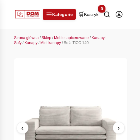
0
🛒
Kategorie
Koszyk
Strona główna
/
Sklep
/
Meble tapicerowane
/
Kanapy i
Sofy
/
Kanapy
/
Mini kanapy
/ Sofa TICO 140
‹
›