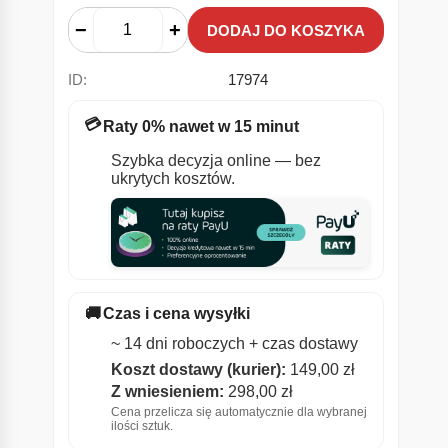
−
+
DODAJ DO KOSZYKA
ID:
17974
💳
Raty 0% nawet w 15 minut
Szybka decyzja online — bez
ukrytych kosztów.
🚚
Czas i cena wysyłki
~ 14 dni roboczych + czas dostawy
Koszt dostawy (kurier):
149,00
zł
Z wniesieniem:
298,00
zł
Cena przelicza się automatycznie dla wybranej
ilości sztuk.