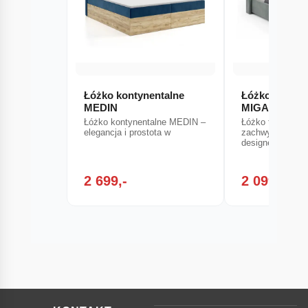
Łóżko kontynentalne
Łóżko tapice
MEDIN
MIGA
Łóżko kontynentalne MEDIN –
Łóżko tapicero
elegancja i prostota w
zachwyca minim
designem, który
2 699,-
2 099,-