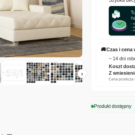
Szybka decy
🚚
Czas i cena 
~ 14 dni ro
Koszt dosta
›
Z wniesien
Cena przelicza s
Produkt dostępny