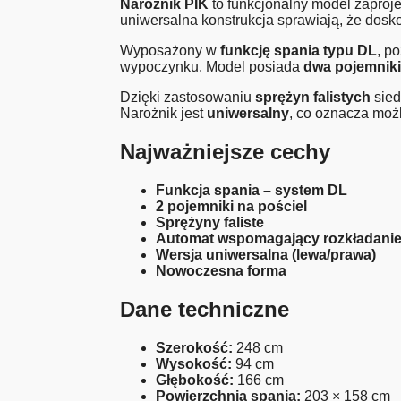
Narożnik PIK
to funkcjonalny model zaproj
uniwersalna konstrukcja sprawiają, że dosk
Wyposażony w
funkcję spania typu DL
, p
wypoczynku. Model posiada
dwa pojemniki
Dzięki zastosowaniu
sprężyn falistych
sied
Narożnik jest
uniwersalny
, co oznacza moż
Najważniejsze cechy
Funkcja spania – system DL
2 pojemniki na pościel
Sprężyny faliste
Automat wspomagający rozkładani
Wersja uniwersalna (lewa/prawa)
Nowoczesna forma
Dane techniczne
Szerokość:
248 cm
Wysokość:
94 cm
Głębokość:
166 cm
Powierzchnia spania:
203 × 158 cm