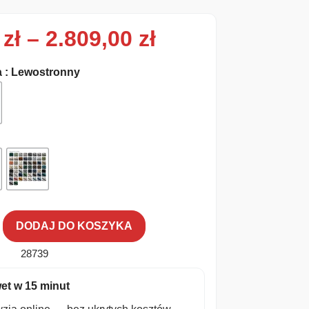
Zakres cen: od
0
zł
–
2.809,00
zł
a
: Lewostronny
DODAJ DO KOSZYKA
28739
et w 15 minut