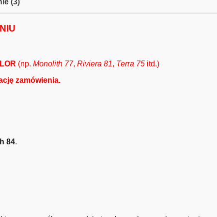
ie (3)
NIU
OLOR
(np.
Monolith 77
,
Riviera 81
,
Terra 75
itd.)
zację zamówienia.
h 84
.