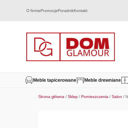
O firmie
Promocje
Poradnik
Kontakt
Meble tapicerowane
Meble drewniane
Strona główna
/
Sklep
/
Pomieszczenia
/
Salon
/ N