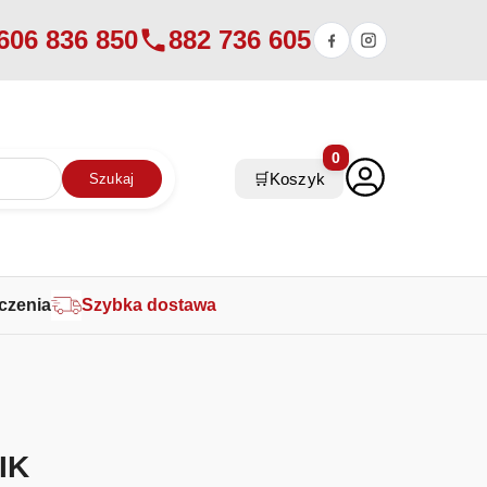
606 836 850
882 736 605
0
🛒
Koszyk
Szukaj
czenia
Szybka dostawa
IK