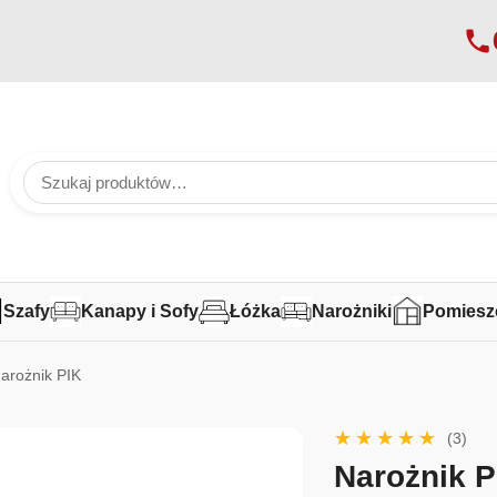
Szafy
Kanapy i Sofy
Łóżka
Narożniki
Pomiesz
arożnik PIK
(3)
Narożnik P