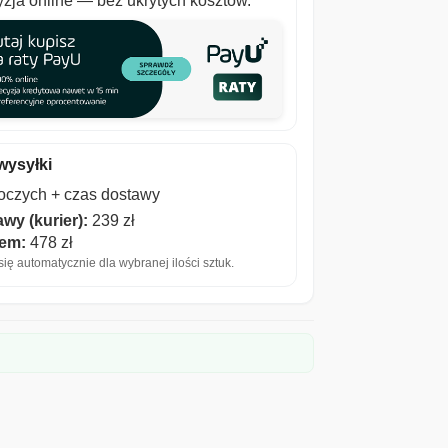
zja online — bez ukrytych kosztów.
wysyłki
boczych + czas dostawy
wy (kurier):
239 zł
iem:
478 zł
ię automatycznie dla wybranej ilości sztuk.