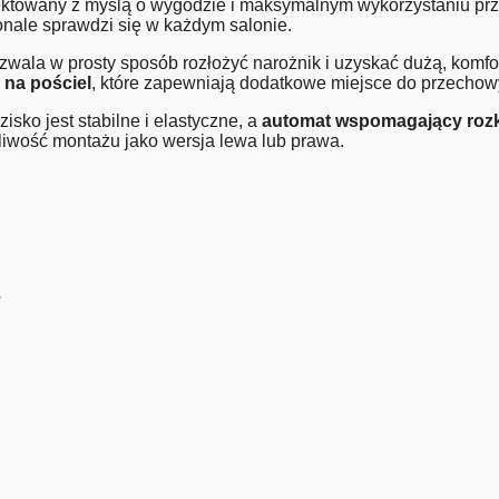
ektowany z myślą o wygodzie i maksymalnym wykorzystaniu prz
onale sprawdzi się w każdym salonie.
ozwala w prosty sposób rozłożyć narożnik i uzyskać dużą, kom
 na pościel
, które zapewniają dodatkowe miejsce do przecho
zisko jest stabilne i elastyczne, a
automat wspomagający rozk
liwość montażu jako wersja lewa lub prawa.
e