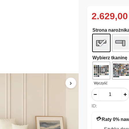
2.629,0
Strona narożnik
Wybierz tkaninę
›
Wyczyść
−
+
ID:
💳
Raty 0% naw