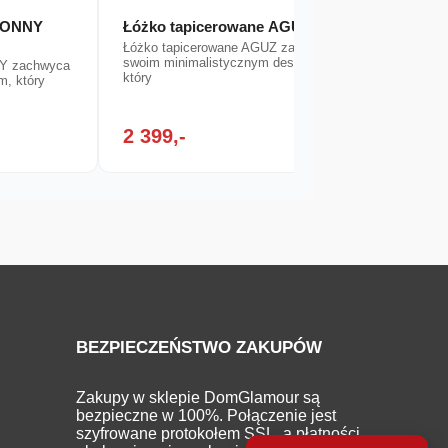
 BONNY
Łóżko tapicerowane AGUZ
Łóżko
LONG
Łóżko tapicerowane AGUZ zachwyca
swoim minimalistycznym designem,
NY zachwyca
Łóżko 
który
m, który
zachwy
designe
2 399,-
2 04
BEZPIECZEŃSTWO ZAKUPÓW
Zakupy w sklepie DomGlamour są
bezpieczne w 100%. Połączenie jest
szyfrowane protokołem SSL, a płatności