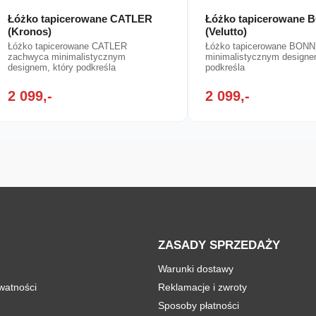
Łóżko tapicerowane CATLER
Łóżko tapicerowane
(Kronos)
(Velutto)
Łóżko tapicerowane CATLER
Łóżko tapicerowane BON
zachwyca minimalistycznym
minimalistycznym designe
designem, który podkreśla
podkreśla
2 099,-
2 099,-
ZASADY SPRZEDAŻY
Warunki dostawy
ywatności
Reklamacje i zwroty
Sposoby płatności