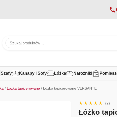
Szafy
Kanapy i Sofy
Łóżka
Narożniki
Pomiesz
ka
/
Łóżka tapicerowane
/ Łóżko tapicerowane VERSANTE
(2)
Łóżko tap