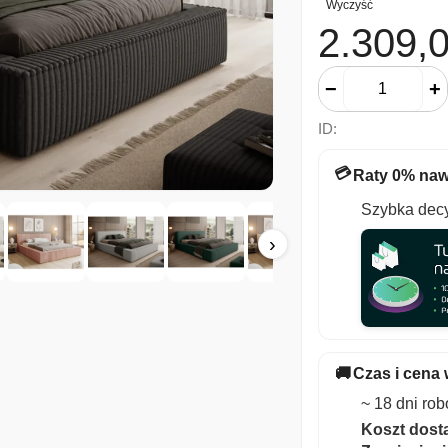
Wyczyść
2.309,
−
+
ID:
💳
Raty 0% naw
Szybka decy
›
🚚
Czas i cena 
~ 18 dni ro
Koszt dosta