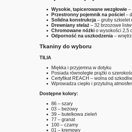
Wysokie, tapicerowane wezgłowie
– 
Przestronny pojemnik na pościel
– d
Solidna konstrukcja
– gruby szkielet 
Drewniany stelaż
– 32 brzozowe listw
Chromowane nóżki
o wysokości 2,5 
Odporność na uszkodzenia
– wnętrz
Tkaniny do wyboru
TILIA
Miękka i przyjemna w dotyku
Posiada równoległe prążki o szerokoś
Certyfikat REACH – wolna od szkodli
Wprowadza ciepło i przytulną atmosfe
Dostępne kolory:
86 – szary
03 – beżowy
39 – butelkowa zieleń
77 – granat
100 – czarny
01 – kremowy