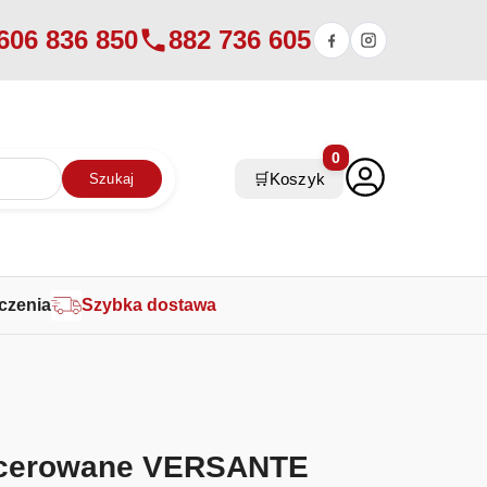
606 836 850
882 736 605
0
🛒
Koszyk
Szukaj
czenia
Szybka dostawa
icerowane VERSANTE