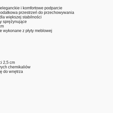
eleganckie i komfortowe podparcie
odatkowa przestrzeń do przechowywania
dla większej stabilności
y sprężynujące
cm
e wykonane z płyty meblowej
ci 2,5 cm
wych chemikaliów
rę do wnętrza