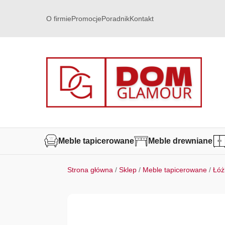
O firmie
Promocje
Poradnik
Kontakt
Meble tapicerowane
Meble drewniane
Strona główna
/
Sklep
/
Meble tapicerowane
/
Łóż