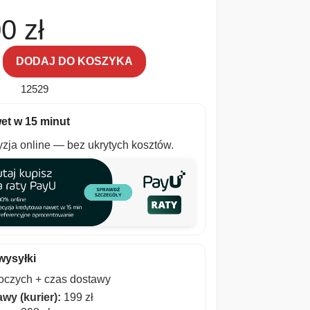
00
zł
DODAJ DO KOSZYKA
12529
et w 15 minut
zja online — bez ukrytych kosztów.
wysyłki
boczych + czas dostawy
wy (kurier):
199 zł