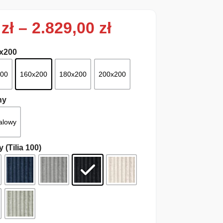
Zakres cen: od 
0
zł
–
2.829,00
zł
0x200
200
160x200
180x200
200x200
ny
alowy
 (Tilia 100)