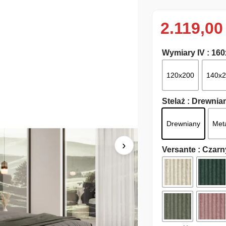
2.119,0
Wymiary IV
: 16
120x200
140x
Stelaż
: Drewnia
Drewniany
Met
›
Versante
: Czarny