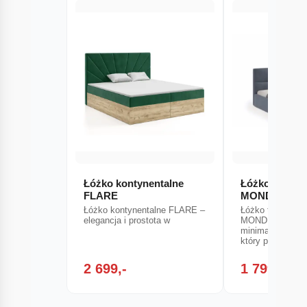
Łóżko kontynentalne
Łóżko tapice
FLARE
MONDERA
Łóżko kontynentalne FLARE –
Łóżko tapicerow
elegancja i prostota w
MONDERA zach
minimalistyczn
który podkreśla
2 699,-
1 799,-