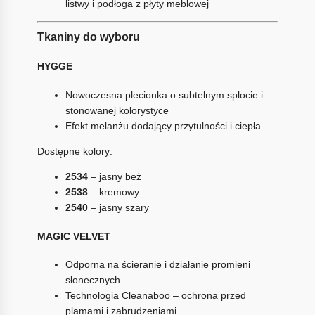
listwy i podłoga z płyty meblowej
Tkaniny do wyboru
HYGGE
Nowoczesna plecionka o subtelnym splocie i
stonowanej kolorystyce
Efekt melanżu dodający przytulności i ciepła
Dostępne kolory:
2534
– jasny beż
2538
– kremowy
2540
– jasny szary
MAGIC VELVET
Odporna na ścieranie i działanie promieni
słonecznych
Technologia Cleanaboo – ochrona przed
plamami i zabrudzeniami