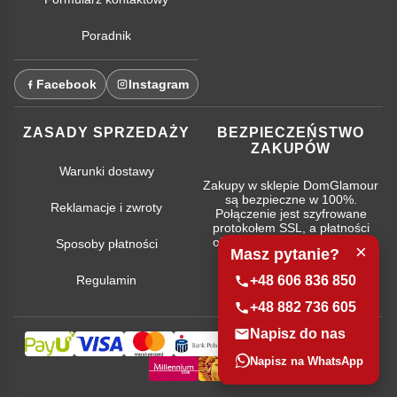
Poradnik
Facebook
Instagram
ZASADY SPRZEDAŻY
BEZPIECZEŃSTWO
ZAKUPÓW
Warunki dostawy
Zakupy w sklepie DomGlamour
są bezpieczne w 100%.
Reklamacje i zwroty
Połączenie jest szyfrowane
protokołem SSL, a płatności
obsługują najpopularniejsze
Sposoby płatności
×
Masz pytanie?
systemy bankowe.
Regulamin
+48 606 836 850
+48 882 736 605
Napisz do nas
Napisz na WhatsApp