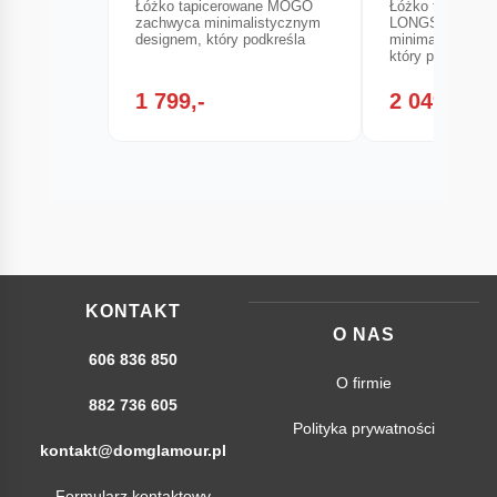
Łóżko tapicerowane MOGO
Łóżko tapicerow
zachwyca minimalistycznym
LONGSTON zac
designem, który podkreśla
minimalistyczn
który podkreśla
1 799,-
2 049,-
KONTAKT
O NAS
606 836 850
O firmie
882 736 605
Polityka prywatności
kontakt@domglamour.pl
Formularz kontaktowy