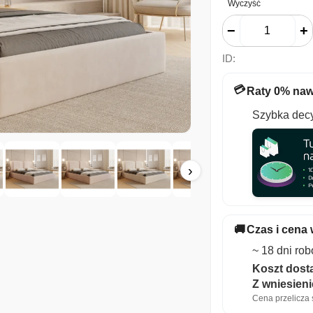
Wyczyść
−
+
ID:
💳
Raty 0% naw
Szybka decy
›
🚚
Czas i cena 
~ 18 dni ro
Koszt dosta
Z wniesien
Cena przelicza s