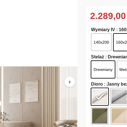
2.289,0
Wymiary IV
: 16
140x200
160x
Stelaż
: Drewnia
Drewniany
Met
›
Dioro
: Jasny be