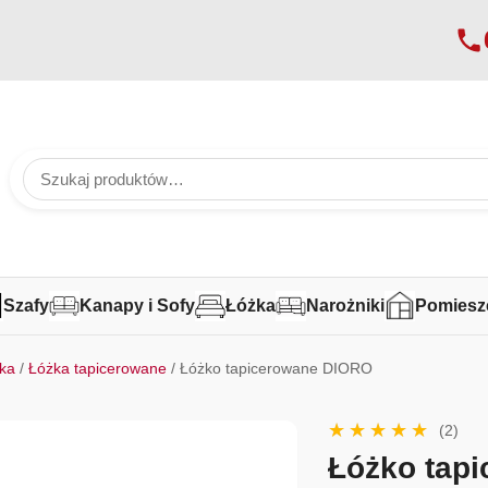
Szafy
Kanapy i Sofy
Łóżka
Narożniki
Pomiesz
ka
/
Łóżka tapicerowane
/ Łóżko tapicerowane DIORO
(2)
Łóżko tap