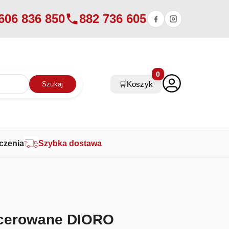
606 836 850
882 736 605
0
🛒
Koszyk
Szukaj
czenia
Szybka dostawa
icerowane DIORO