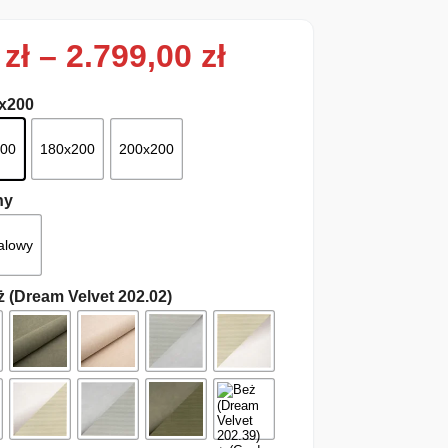
Zakres cen: od
0
zł
–
2.799,00
zł
0x200
200
180x200
200x200
ny
alowy
ż (Dream Velvet 202.02)