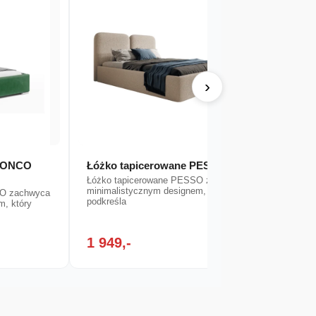
›
 BONCO
Łóżko tapicerowane PESSO
Łóżko
Łóżko tapicerowane PESSO zachwyca
Łóżko 
minimalistycznym designem, który
eleganc
CO zachwyca
podkreśla
m, który
1 949,-
2 69