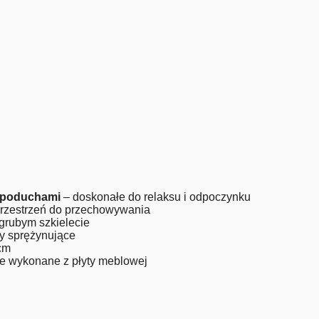
z poduchami
– doskonałe do relaksu i odpoczynku
przestrzeń do przechowywania
grubym szkielecie
y sprężynujące
cm
e wykonane z płyty meblowej