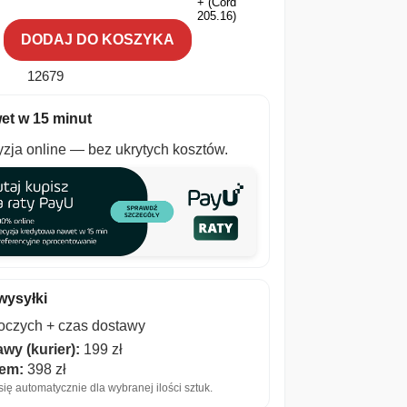
DODAJ DO KOSZYKA
12679
et w 15 minut
zja online — bez ukrytych kosztów.
wysyłki
boczych + czas dostawy
wy (kurier):
199 zł
iem:
398 zł
ię automatycznie dla wybranej ilości sztuk.