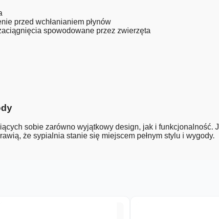
a
enie przed wchłanianiem płynów
 zaciągnięcia spowodowane przez zwierzęta
ody
iących sobie zarówno wyjątkowy design, jak i funkcjonalność.
awią, że sypialnia stanie się miejscem pełnym stylu i wygody.