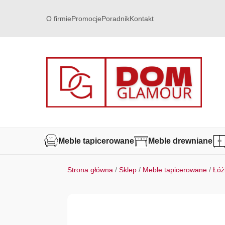
O firmie
Promocje
Poradnik
Kontakt
Meble tapicerowane
Meble drewniane
Strona główna
/
Sklep
/
Meble tapicerowane
/
Łóż