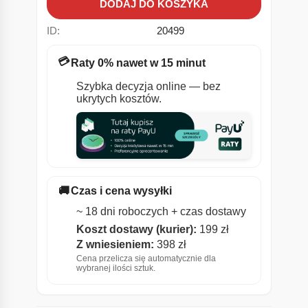
DODAJ DO KOSZYKA
ID:
20499
💳
Raty 0% nawet w 15 minut
Szybka decyzja online — bez
ukrytych kosztów.
🚚
Czas i cena wysyłki
~ 18 dni roboczych + czas dostawy
Koszt dostawy (kurier):
199 zł
Z wniesieniem:
398 zł
Cena przelicza się automatycznie dla
wybranej ilości sztuk.